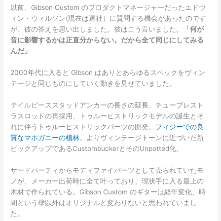
以前、Gibson Custom のプロダクトマネージャーだったエドウ
ィン・ウィルソン(現在は退社）に質問する機会があったのです
が、彼の答えを思い出しました。彼はこう言いました。
「何が
音に影響するかは正直分からない。だから全て同じにしてみる
んだ」
2000年代に入ると Gibson はありとあらゆるスペックをヴィン
テージと同じものにしていく動きを見せていました。
テイルピーススタッドアンカーの長さの延長、チューブレスト
ラスロッドの再採用、トゥルーヒストリックモデルの誕生とそ
れに伴うトゥルーヒストリックパーツの開発。
フィジーでの良
質なマホガニーの植林
。よりヴィンテージトーンに近づいた新
ピックアップであるCustombuckerとそのUnpotted化。
サードパーティからモディファイパーツとして売られていたモ
ノが、メーカー出荷時に全て叶っており、現状手に入る最上の
木材で作られている。Gibson Custom のギターは経年変化、時
間という壁以外はオリジナルと変わりないと思われていまし
た。