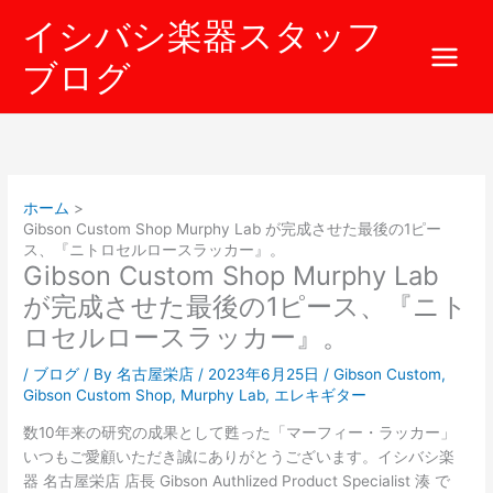
内
イシバシ楽器スタッフ
容
を
ブログ
ス
キ
ッ
プ
ホーム
Gibson Custom Shop Murphy Lab が完成させた最後の1ピー
ス、『ニトロセルロースラッカー』。
Gibson Custom Shop Murphy Lab
が完成させた最後の1ピース、『ニト
ロセルロースラッカー』。
/
ブログ
/ By
名古屋栄店
/
2023年6月25日
/
Gibson Custom
,
Gibson Custom Shop
,
Murphy Lab
,
エレキギター
数10年来の研究の成果として甦った「マーフィー・ラッカー」
いつもご愛顧いただき誠にありがとうございます。イシバシ楽
器 名古屋栄店 店長 Gibson Authlized Product Specialist 湊 で