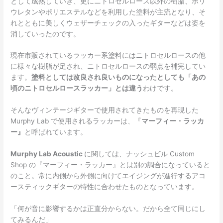
として成熟していき、更にニトロセルロース以外の樹脂、ポリ
ウレタンやポリエステルなどを利用した塗料が主流となり、そ
れとともに美しくウェザーチェックの入ったギターなどは姿を
消していったのです。
現在市販されているラッカー系塗料にはニトロセルロースの他
に様々な樹脂が足され、ニトロセルロースの弱点を補完してい
ます。
塗料としては改良され良いものになったとしても「あの
頃のニトロセルロースラッカー」とは違う
わけです。
そんなヴィンテージギターで使用されてきたものを再現した
Murphy Lab で使用されるラッカーは、『
マーフィー・ラッカ
ー』
と呼ばれています。
Murphy Lab Acoustic
に関しては、ナッシュビル Custom
Shop の『マーフィー・ラッカー』とは別の調合になっていると
のこと。常に内側から外側に向けてエイジングが進行するアコ
ースティックギターの特性に合わせたものとなっています。
「何が音に影響するかは正直分からない。だから全て同じにし
てみるんだ」