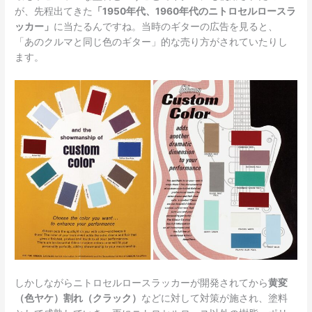
が、先程出てきた
「1950年代、1960年代のニトロセルロースラ
ッカー」
に当たるんですね。当時のギターの広告を見ると、
「あのクルマと同じ色のギター」的な売り方がされていたりし
ます。
しかしながらニトロセルロースラッカーが開発されてから
黄変
（色ヤケ）割れ（クラック）
などに対して対策が施され、塗料