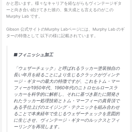
かと思います。様々なキャリアを経ながらもヴィンテージギタ
ーと向き合い続けてきた彼の、集大成とも言えるのがこの
Murphy Lab です。
Gibson 公式サイトのMurphy Labページには、Murphy Lab のギ
ターの特徴として 以下の様に記載されています。
■
フィニッシュ加工
「ウェザーチェック」と呼ばれるラッカー塗装独自の
長い年月を経ることにより生じるクラックがヴィンテ
ージ・ギターの最大の特徴ですが、これをトム・マー
フィーが1950年代、1960年代のニトロセルロースラ
ッカーを科学的に解析し、それに基づき新たに開発さ
れたラッカー処理技術とトム・マーフィーの真骨頂で
ある手仕上げのエイジング・テクニックを組み合わせ
ることで本来経年で生じるウェザーチェックを意図的
に生じさせ、ヴィンテージ・ギターのルックスとフィ
ーリングを再現します。