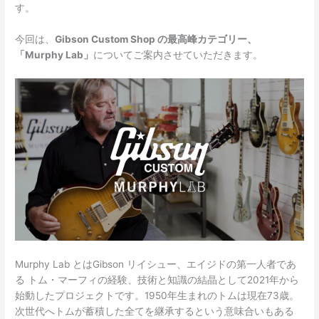
す。
今回は、
Gibson Custom Shop の最高峰カテゴリー、
「Murphy Lab」
についてご案内させていただきます。
Murphy Lab とはGibson リイシュー、エイジドの第一人者であ
る トム・マーフィの経験、技術と知識の結晶として2021年から
始動したプロジェクトです。1950年生まれのトムは現在73歳。
次世代へトムが蓄積した全てを継承するという意味合いもある