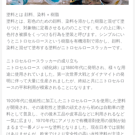
塗料とは 顔料、染料 + 樹脂
塗料とは、彩色のための顔料、染料を溶かした樹脂と混ぜて塗
りつけ、対象物に定着させるもののことです。モノの上に薄い
色付き被膜をくっつける行為を塗装と呼びます。シンプルにい
うとニトロセルロースという樹脂を有機溶剤で溶かし、顔料、
染料と混ぜて塗布する塗料がニトロセルロースラッカーです。
ニトロセルロースラッカーの成り立ち
ニトロセルロース（硝化綿）は1880年代に発明され、様々な用
途に使用されていました。第一次世界大戦とダイナマイトの発
明に伴って大量に生産されましたが、終結と共にニトロセルロ
ースの平和利用が模索されることになります。
1920年代に低粘性に加工したニトロセルロースを使用した塗料
が開発され、その速乾性と塗膜の頑丈さから初めは自動車の塗
料として普及し、その後木工品や皮革品などに利用されるなど
一気に広まり、1970年代にアメリカで有機溶剤使用の規制が始
まるまで一番メジャーな塗料となりました。現在日本では規制
はありませんが、欧米ではより安全性の高い水性塗料が主流と