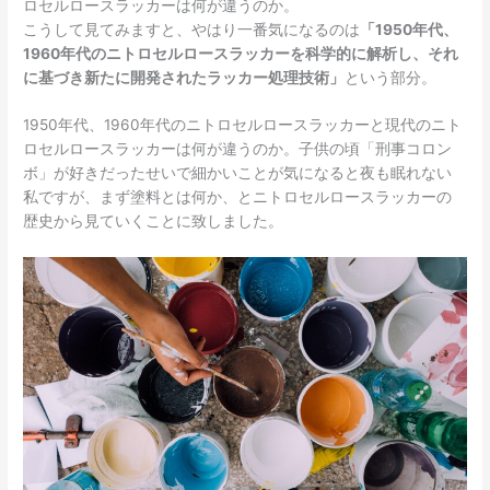
ロセルロースラッカーは何が違うのか。
こうして見てみますと、やはり一番気になるのは
「1950年代、
1960年代のニトロセルロースラッカーを科学的に解析し、それ
に基づき新たに開発されたラッカー処理技術」
という部分。
1950年代、1960年代のニトロセルロースラッカーと現代のニト
ロセルロースラッカーは何が違うのか。子供の頃「刑事コロン
ボ」が好きだったせいで細かいことが気になると夜も眠れない
私ですが、まず塗料とは何か、とニトロセルロースラッカーの
歴史から見ていくことに致しました。