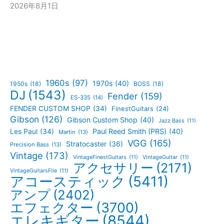
2026年8月1日
1960s
(97)
1970s
(40)
1950s
(18)
BOSS
(18)
DJ
(1543)
Fender
(159)
ES-335
(14)
FENDER CUSTOM SHOP
(34)
FinestGuitars
(24)
Gibson
(126)
Gibson Custom Shop
(40)
Jazz Bass
(11)
Paul Reed Smith (PRS)
(40)
Les Paul
(34)
Martin
(13)
VGG
(165)
Stratocaster
(36)
Precision Bass
(13)
Vintage
(173)
VintageFinestGuitars
(11)
VintageGuitar
(11)
アクセサリー
(2171)
VintageGuitarsFile
(11)
アコースティック
(5411)
アンプ
(2402)
エフェクター
(3700)
エレキギター
(8544)