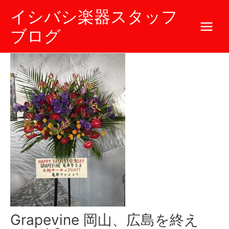
内
イシバシ楽器スタッフ
容
を
ブログ
ス
キ
ッ
プ
Grapevine 岡山、広島を終え