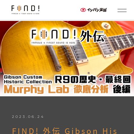
2023.06.24
FIND! 外伝 Gibson His