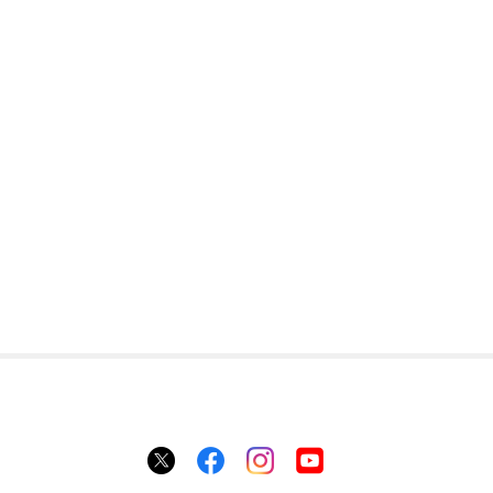
池袋店
電話番号
03-3980-1484
〒101-0013
住所
東京都豊島区東池袋1-50-35
P’Parco 7F
11:00 ～ 21:00
営業時間
INFO