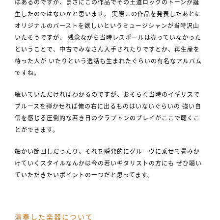
はあるのですが、まさにこの作品でその王道ロックのトーンが誕
生したのではないかと思います。 実際この作品を発表したあとに
オリジナルのバーストを欲しいというミュージシャンが当時沢山
いたそうですが、 残念ながら当時レスポールは売っていなかった
ということで、中古でみなさん入手されたりですとか、再生産を
待った人が いたりという逸話も生まれたぐらいの有名なアルバム
ですね。
聴いていただければわかるのですが、おそらく当時のイギリスで
ブルースを弾かせれば俺の右に出るものはいないぐらいの 強い自
信を感じる圧倒的な若き日のクラプトンのプレイがここで聴くこ
とができます。
細かい節回しだったり、それを瞬発的にグルーヴに乗せて畳みか
けていくスタイルなんかは今の若いギタリストの方にも ぜひ聴い
ていただきたいポイントの一つだと思ってます。
演奏した楽器について