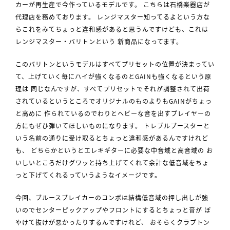
カーが再生産で今作っているモデルです。 こちらは石橋楽器店が
代理店を務めております。 レンジマスター知ってるよという方な
らこれをみてちょっと違和感があると思うんですけども、これは
レンジマスター・バリトンという 新商品になってます。
このバリトンというモデルはすべてプリセットの位置が決まってい
て、上げていく毎にハイが強くなるのとGAINも強くなるという原
理は 同じなんですが、すべてプリセットでそれが調整されて出荷
されているというところでオリジナルのものよりもGAINがちょっ
と高めに 作られているのでわりとヘビーな音を出すプレイヤーの
方にもぜひ弾いてほしいものになります。 トレブルブースターと
いう名前の通りに受け取るとちょっと違和感があるんですけれど
も、 どちらかというとエレキギターに必要な中音域と高音域の お
いしいところだけグワッと持ち上げてくれて余計な低音域をちょ
っと下げてくれるっていうようなイメージです。
今回、ブルースブレイカーのコンボは結構低音域の押し出しが強
いのでセンターピックアップやフロントにするとちょっと音が ぼ
やけて抜けが悪かったりするんですけれど、 おそらくクラプトン