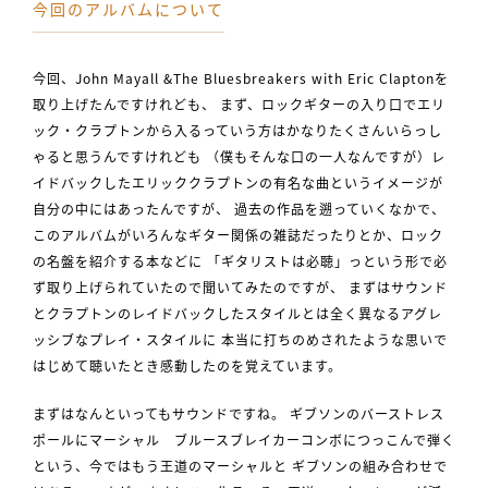
今回のアルバムについて
今回、John Mayall &The Bluesbreakers with Eric Claptonを
取り上げたんですけれども、 まず、ロックギターの入り口でエリ
ック・クラプトンから入るっていう方はかなりたくさんいらっし
ゃると思うんですけれども （僕もそんな口の一人なんですが）レ
イドバックしたエリッククラプトンの有名な曲というイメージが
自分の中にはあったんですが、 過去の作品を遡っていくなかで、
このアルバムがいろんなギター関係の雑誌だったりとか、ロック
の名盤を紹介する本などに 「ギタリストは必聴」っという形で必
ず取り上げられていたので聞いてみたのですが、 まずはサウンド
とクラプトンのレイドバックしたスタイルとは全く異なるアグレ
ッシブなプレイ・スタイルに 本当に打ちのめされたような思いで
はじめて聴いたとき感動したのを覚えています。
まずはなんといってもサウンドですね。 ギブソンのバーストレス
ポールにマーシャル ブルースブレイカーコンボにつっこんで弾く
という、今ではもう王道のマーシャルと ギブソンの組み合わせで