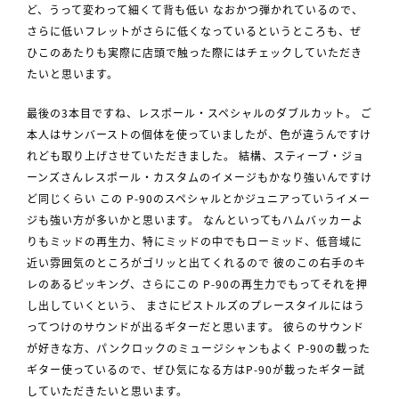
ど、うって変わって細くて背も低い なおかつ弾かれているので、
さらに低いフレットがさらに低くなっているというところも、ぜ
ひこのあたりも実際に店頭で触った際にはチェックしていただき
たいと思います。
最後の3本目ですね、レスポール・スペシャルのダブルカット。 ご
本人はサンバーストの個体を使っていましたが、色が違うんですけ
れども取り上げさせていただきました。 結構、スティーブ・ジョ
ーンズさんレスポール・カスタムのイメージもかなり強いんですけ
ど同じくらい この P-90のスペシャルとかジュニアっていうイメー
ジも強い方が多いかと思います。 なんといってもハムバッカーよ
りもミッドの再生力、特にミッドの中でもローミッド、低音域に
近い雰囲気のところがゴリッと出てくれるので 彼のこの右手のキ
レのあるピッキング、さらにこの P-90の再生力でもってそれを押
し出していくという、 まさにピストルズのプレースタイルにはう
ってつけのサウンドが出るギターだと思います。 彼らのサウンド
が好きな方、パンクロックのミュージシャンもよく P-90の載った
ギター使っているので、ぜひ気になる方はP-90が載ったギター試
していただきたいと思います。