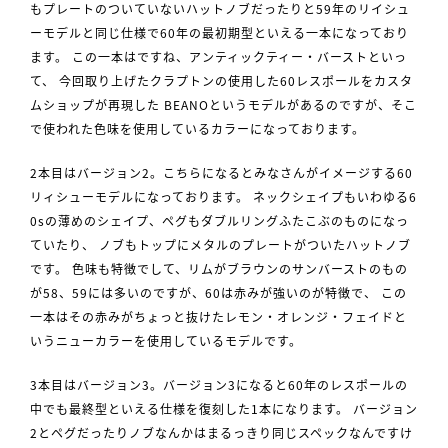
もプレートのついていないハットノブだったりと59年のリイシュ
ーモデルと同じ仕様で60年の最初期型といえる一本になっており
ます。 この一本はですね、アンティックティー・バーストといっ
て、 今回取り上げたクラプトンの使用した60レスポールをカスタ
ムショップが再現した BEANOというモデルがあるのですが、そこ
で使われた色味を使用しているカラーになっております。
2本目はバージョン2。こちらになるとみなさんがイメージする60
リィシューモデルになっております。 ネックシェイプもいわゆる6
0sの薄めのシェイプ、ペグもダブルリングふたこぶのものになっ
ていたり、 ノブもトップにメタルのプレートがついたハットノブ
です。 色味も特徴でして、リムがブラウンのサンバーストのもの
が58、59には多いのですが、60は赤みが強いのが特徴で、 この
一本はその赤みがちょっと抜けたレモン・オレンジ・フェイドと
いうニューカラーを使用しているモデルです。
3本目はバージョン3。バージョン3になると60年のレスポールの
中でも最終型といえる仕様を復刻した1本になります。 バージョン
2とペグだったりノブなんかはまるっきり同じスペックなんですけ