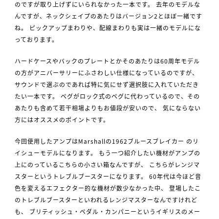
のですが取り上げずにいられなかった一本です。 去年のモデルな
んですが、ネックシェイプのあたりはバージョン2とほぼ一緒です
ね。 ピックアップまわりや、配線まわりも実は一緒のモデルにな
っております。
ハードケースやバックのプレートとかそのあたりは60周年モデル
の方がアニバーサリーにふさわしい仕様になっているのですが、
サウンドで選ぶのであれば特に気にせず選択肢に入れていただき
たい一本です。 ペグがロック式のペグに代わっているので、その
あたりも含めて若干相場よりもお値段が安いので、 気にならない
方にはオススメのポイントです。
今回使用したアンプはMarshallの1962ブルースブレイカー のリ
イシューモデルになります。 もう一つ紹介したい機材がアンプの
上にのっているこちらの小さい箱なんですが、 こちらがレンジマ
スターというトレブルブースターになります。 60年代は今ほど音
色を変えるエフェクター的な機材が数少なかった中、 登場したこ
のトレブルブースターといわれるレンジマスターなんですけれど
も、 ブリティッシュ・ペダル・カンパニーというイギリスのメー