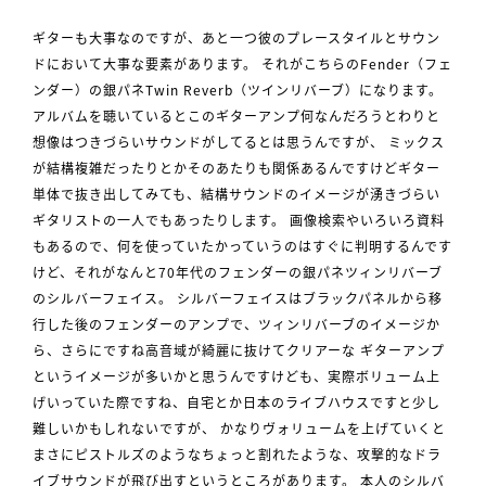
ギターも大事なのですが、あと一つ彼のプレースタイルとサウン
ドにおいて大事な要素があります。 それがこちらのFender（フェ
ンダー）の銀パネTwin Reverb（ツインリバーブ）になります。
アルバムを聴いているとこのギターアンプ何なんだろうとわりと
想像はつきづらいサウンドがしてるとは思うんですが、 ミックス
が結構複雑だったりとかそのあたりも関係あるんですけどギター
単体で抜き出してみても、結構サウンドのイメージが湧きづらい
ギタリストの一人でもあったりします。 画像検索やいろいろ資料
もあるので、何を使っていたかっていうのはすぐに判明するんです
けど、それがなんと70年代のフェンダーの銀パネツィンリバーブ
のシルバーフェイス。 シルバーフェイスはブラックパネルから移
行した後のフェンダーのアンプで、ツィンリバーブのイメージか
ら、さらにですね高音域が綺麗に抜けてクリアーな ギターアンプ
というイメージが多いかと思うんですけども、実際ボリューム上
げいっていた際ですね、自宅とか日本のライブハウスですと少し
難しいかもしれないですが、 かなりヴォリュームを上げていくと
まさにピストルズのようなちょっと割れたような、攻撃的なドラ
イブサウンドが飛び出すというところがあります。 本人のシルバ