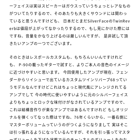
ーフェイスは実はスピーカーはガウスっていうちょっとレアなもの
がついてたりするので、そのあたりも大きくサウンドには関わっ
ていると思うんですけども、 日本だとまだSilverFaceのTwinRev
erbは値段が上がってなかったりするので、もし見にかけた際には
ですね、音量をかなり上げるのは厳しいんですが、 是非試して頂
きたいアンプの一つでございます。
そのときはレスポールカスタムも、もちろんいいんですけれど
も、 P-90の載ったギターで試すと、よりご本人の音色のイメージ
に近づけやすいと思います。 今回使用したアンプが現在、フェン
ダーからリイシューで出ているカスタムツインリバーブ68ってい
うモデルなんですけどこれはちょっと現代風にアレンジされてる
アンプでして 今の時代に使いやすいように元のシルバーフェイス
よりもちょっとロックな味付けがなされているアンプですので、
これは結構音作りが楽なアンプではあるんですけれど もしオリジ
ナルを弾くってなった際はですね、76年くらいから、一番右側に
マスターボリュームっていうのがつくようになりまして 実はそこ
は引っ張れるようになっているんですが、それを引っ張ってマスタ
ーボリュームを下げた状態で元のチャンネルのボリュームをかな