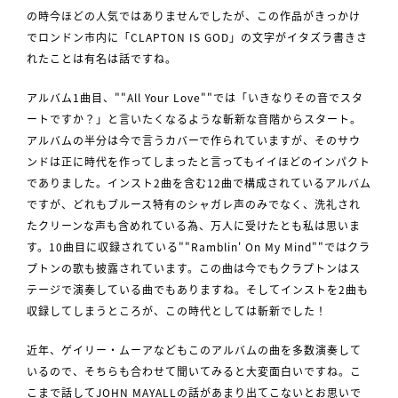
の時今ほどの人気ではありませんでしたが、この作品がきっかけ
でロンドン市内に「CLAPTON IS GOD」の文字がイタズラ書きさ
れたことは有名は話ですね。
アルバム1曲目、""All Your Love""では「いきなりその音でスタ
ートですか？」と言いたくなるような斬新な音階からスタート。
アルバムの半分は今で言うカバーで作られていますが、そのサウ
ンドは正に時代を作ってしまったと言ってもイイほどのインパクト
でありました。インスト2曲を含む12曲で構成されているアルバム
ですが、どれもブルース特有のシャガレ声のみでなく、洗礼され
たクリーンな声も含めれている為、万人に受けたとも私は思いま
す。10曲目に収録されている""Ramblin' On My Mind""ではクラ
プトンの歌も披露されています。この曲は今でもクラプトンはス
テージで演奏している曲でもありますね。そしてインストを2曲も
収録してしまうところが、この時代としては斬新でした！
近年、ゲイリー・ムーアなどもこのアルバムの曲を多数演奏して
いるので、そちらも合わせて聞いてみると大変面白いですね。こ
こまで話してJOHN MAYALLの話があまり出てこないとお思いで