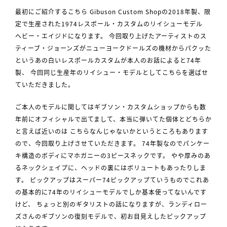
最初にご紹介するこちら Gibuson Custom Shopの2018年製、限
定で生産された1974レスポール・カスタムのリイシューモデル
ヘビー・エイジドになります。 今回取り上げたアーティストのス
ティーブ・ジョーンズがニューヨークドールズの機材からパクッた
というあの白いレスポールカスタムが本人のお話によると74年
製、 今回同じ生産年のリイシュー・モデルとしてこちらを選ばせ
ていただきました。
ご本人のモデルに関してはギブソン・カスタムショップからも数
年前にオフィシャルで出てまして、本当に弾いてた個体とどちらか
と言えば近いのは こちらなんじゃないかというところもあります
ので、今回取り上げさせていただきます。 74年製なのでパンケー
キ構造のボディにマホガニーの3ピースネックです。 やや厚みのあ
るネックシェイプに、ヘッドの裏にはボリュートもあったりしま
す。 ピックアップはスーパー74ピックアップていうものでこれあ
の基本的に74年のリイシューモデルでしか基本使ってないんです
けど、 ちょっと別のギタリストの話になりますが、ランディロー
ズさんのギブソンの復刻モデルで、初お目見えしたピックアップ