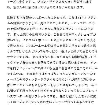
ャーズもそうですし、ジョン・サイクスなんかも挙げられます
ね。皆さんの印象に残っているのではないかと思います。
比較する74年製のレスポールカスタムです。これは74年オリジナ
ルの個体になりまして、先ほどのモデルとちょっとノブだったり
の 仕様が違いますがオリジナルの仕様というとこちらになりま
す。 持った感じの比較でいうと、こちらの方がネックシェイプが
薄いです。 それでいてボリュートの形ですとかそのあたりも大き
く違います。 これは一本一本個体差のあるところなので違うと思
うんですけどなんといってもやっぱり一番バッと弾いて感じたのは
サウンドですね。 やっぱり作られてからかなり期間が経過してピ
ックアップ自体の出力も落ちてきているかと思いますので、 アン
プを同じセッティングで弾いても音量と低音域の再生の力というん
ですんかね。 そのあたりはやっぱりこっちの方がローパワーなイ
メージなのでヴィンテージスタイルのサウンドが好きな方はやっ
ぱりオリジナルのものを求め てしまうのはないでしょうか。 あと
は弾いてて思ったんですけどやっぱりなんといってもこのフレット
レスワンダーの低いフレットですね。 先ほど紹介したモデルに関
してはミディアムジャンボの太いフレットが打ってあるんですけ