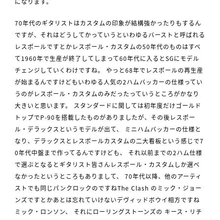
になります。
70年代のギタリストはカスタムの印象が結構強かったりもするん
ですが、それはどうしてかっていうといわゆるバーストと呼ばれる
レスポールですとかレスポール・カスタムの50年代のものはすべ
て1960年で生産が終了してしまって60年代に入るとSGにモデル
チェンジしていくわけですね。 やっと68年でレスポールの再生産
が始まるんですけどもいわゆる人気の2ハムバッカーの仕様ってい
うのがレスポール・カスタムのみだったっていうところがかなり
大きいと思います。 スタンダードに関しては初年度だけゴールド
トップでP-90を搭載したものがありましたが、その後レスポー
ル・デラックスというモデルが出て、 ミニハムバッカーの仕様と
なり、デラックスとレスポールカスタムの二大看板という感じで7
0年代中盤まで作ってるんですけども、 それ以前までの2ハム仕様
で選ぶとなるとギタリスト皆さんレスポール・カスタムしか選べ
なかったというところもありまして、 70年代以降、他のアーティ
ストでも同じパンクロックのですねThe Clash のミック・ジョー
ンズですとかあとは忘れていけないデヴィッドボウイ相方ですね
ミック・ロンソン、 それにローリングストーンズの キース・リチ