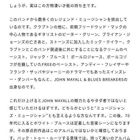
しょうが、実はこの方物凄い才能の持ち主です。
このバンドから数多くのレジェンド・ミュージシャンを排出して
いるのです。クラプトンの他に、前期フリードウッド・マックの
中心人物であるギタリストのピーター・グリーン、ブライアン・ジ
ョーンズの亡きあと、ストーンズに加入したミック・テイラー、ク
ラプトンとこのバンド脱退後に共にすることになるクリームのベ
ーシスト、ジャック・ブルース！ ポールロジャース、ポールコゾ
フが在籍していたFREEのベーシスト、アンディー・フレイザーや
フランク・ザッパやジャーニーのドラマーでもあったエインズレ
ー・ダンバーもなんと、JOHN MAYALL & BLUES BREAKERSの
出身なのです。
これだけ上げるとJOHN MAYALLの眼力たるやタダ者ではないと
感じていただけるはずです。どちらかというと“ミュージシャン
ズ・ミュージシャン”とも言えるような方なんですネ。この後、70
年代に入るとホワイト・ブルースは定着した音楽シーンになります
が、その原点的作品はこのアルバムではないかと確信しておりま
す。バック・トゥー・ルーツする意味では、持って来いのアルバム