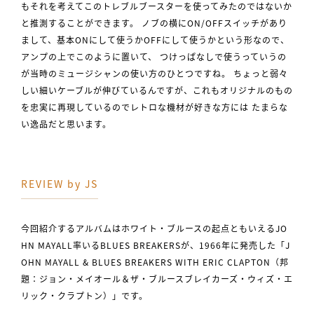
もそれを考えてこのトレブルブースターを使ってみたのではないか
と推測することができます。 ノブの横にON/OFFスイッチがあり
まして、基本ONにして使うかOFFにして使うかという形なので、
アンプの上でこのように置いて、 つけっぱなしで使うっていうの
が当時のミュージシャンの使い方のひとつですね。 ちょっと弱々
しい細いケーブルが伸びているんですが、これもオリジナルのもの
を忠実に再現しているのでレトロな機材が好きな方には たまらな
い逸品だと思います。
REVIEW by JS
今回紹介するアルバムはホワイト・ブルースの起点ともいえるJO
HN MAYALL率いるBLUES BREAKERSが、1966年に発売した「J
OHN MAYALL & BLUES BREAKERS WITH ERIC CLAPTON（邦
題：ジョン・メイオール＆ザ・ブルースブレイカーズ・ウィズ・エ
リック・クラプトン）」です。