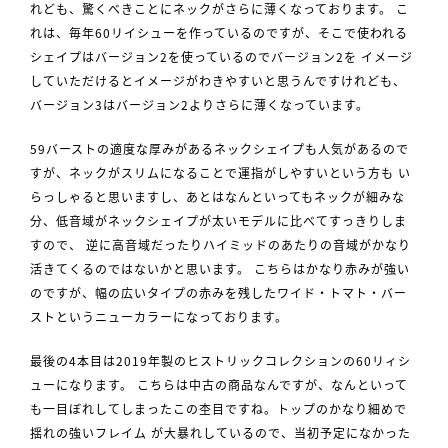
れども、驚くべきことにネックがさらに薄くなっております。 こ
れは、毎年60リイシューを作っているのですが、そこで使われる
シェイプはバージョン2を使っているのでバージョン2を イメージ
していただけるとイメージがわきやすいと思うんですけれども、
バージョン3はバージョン2よりさらに薄くなっています。
59バーストの適度な厚みがあるネックシェイプも人気があるので
すが、ネックがスリムになることで運指がしやすいという方も い
らっしゃると思いますし、あとはなんといってもネックが細みな
分、低音域がネックシェイプが太いモデルに比べてすっきりしま
すので、 逆に高音域だったりハイミッドのあたりの音域がかなり
活きてくるのではないかと思います。 こちらはかなり赤みが強い
のですが、幅の広いタイプの赤みを残したワイド・トマト・バー
ストというニューカラーになっております。
最後の4本目は2019年製のヒストリックコレクションの60リィシ
ューになります。 こちらは中古の商品なんですが、なんといって
も一目ぼれしてしまったこの杢目ですね。トップのかなり細めで
揺れの強いフレイム が大暴れしているので、当初予定になかった