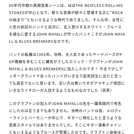
60年代中期の英国音楽シーンは、ほぼTHE BEATLESとROLLING
STONESが中心となり、新たな音楽が続々と登場する正に“ROCK
の始まり”ともいえるような時代でありました。そんな中、女性に
人気の前記のバンドと反対に、玄人受けするホワイト・ブルース
を頑なに愛するJOHN MAYALLが作ったバンドこそがJOHN MAYA
LL & BLUES BREAKERSなのです。
バンドの転機は1965年。当時、大人気であったヤードバーズがP
OP路線を歩むことに嫌気がさしたエリック・クラプトンがJOHN
MAYALL & BLUES BREAKERSに加入したのです！ 今まで少しア
ンダーグランドであったバンドがいきなり起死回生に出たと言っ
ても過言でないと思います。言い方は悪いですがアマチュア球団に
いきなりイチローが入団するようなものなのでした（苦笑）
このクラプトンの加入がJOHN MAYALLの名を一躍英国内で有名
にしたのは言うまでもありません。当時のバンドは皆、メロディ
ーラインとハーモニーが中心で、ギターに特化したと言うような
音楽スタイルではありませんでした。そこにギター演奏がメイン
ともいえるようなブルースが登場したのです。クラプトン自体はこ