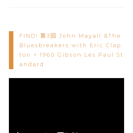
FIND! 第3回 John Mayall &The
Bluesbreakers with Eric Clap
ton × 1960 Gibson Les Paul St
andard