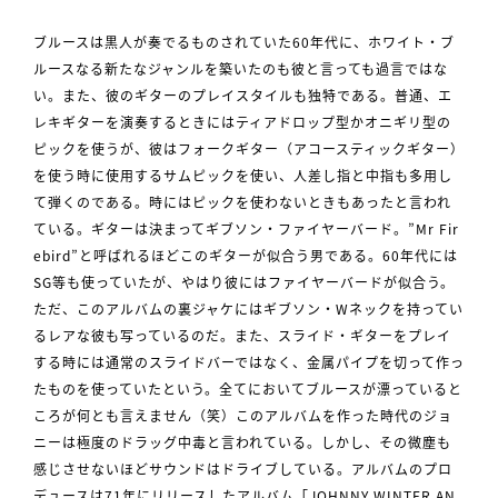
ブルースは黒人が奏でるものされていた60年代に、ホワイト・ブ
ルースなる新たなジャンルを築いたのも彼と言っても過言ではな
い。また、彼のギターのプレイスタイルも独特である。普通、エ
レキギターを演奏するときにはティアドロップ型かオニギリ型の
ピックを使うが、彼はフォークギター（アコースティックギター）
を使う時に使用するサムピックを使い、人差し指と中指も多用し
て弾くのである。時にはピックを使わないときもあったと言われ
ている。ギターは決まってギブソン・ファイヤーバード。”Mr Fir
ebird”と呼ばれるほどこのギターが似合う男である。60年代には
SG等も使っていたが、やはり彼にはファイヤーバードが似合う。
ただ、このアルバムの裏ジャケにはギブソン・Wネックを持ってい
るレアな彼も写っているのだ。また、スライド・ギターをプレイ
する時には通常のスライドバーではなく、金属パイプを切って作っ
たものを使っていたという。全てにおいてブルースが漂っていると
ころが何とも言えません（笑）このアルバムを作った時代のジョ
ニーは極度のドラッグ中毒と言われている。しかし、その微塵も
感じさせないほどサウンドはドライブしている。アルバムのプロ
デュースは71年にリリースしたアルバム「JOHNNY WINTER AN