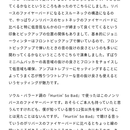
てくるかなとというところもあったのでこちらにしました。リバ
ースのファイヤーバードになるとスルーネックの構造になるの
で、やっぱりノンリバースのセットネックのファイヤーバードに
比べると特に低音弦なんかのローが締まって良くでてくるという
印象とピックアップの位置の関係もありまして、基本的にジョニ
ーウィンターはフロントピックアップで弾いているので、フロン
トピックアップで弾いたときの音の抜けの良さというのも多いに
関わってくるかなというところでこちらで演奏しました。ずばり
ミニハムバッカーの高音域の抜けの良さとフロントをチョイスし
て低音域も確保、アンプはトレブリーにセッティングすることに
よってうまく芯が残りつつトレブリーな音の抜け良さも使えると
いうセッティングが魅力です。
ソウル・バラード調の『Hurtin' So Bad』で使ったはこのノンリ
バースのファイヤーバードです。おそらくご本人も持っていたと思
うんですけれども、僕が知っている限り12弦以外を弾いているこ
とは見たことはないんですが。『Hurtin' So Bad』で聴ける音っ
ていうのがリバースのファイヤーバードに比べるとちょっと線の