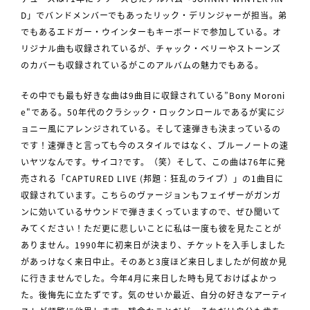
D」でバンドメンバーでもあったリック・デリンジャーが担当。弟
でもあるエドガー・ウインターもキーボードで参加している。オ
リジナル曲も収録されているが、チャック・ベリーやストーンズ
のカバーも収録されているがこのアルバムの魅力でもある。
その中でも最も好きな曲は9曲目に収録されている”Bony Moroni
e"である。50年代のクラシック・ロックンロールであるが実にジ
ョニー風にアレンジされている。そして速弾きも決まっているの
です！速弾きと言っても今のスタイルではなく、ブルーノートの速
いヤツなんです。サイコ?です。（笑）そして、この曲は76年に発
売される「CAPTURED LIVE (邦題：狂乱のライブ）」の1曲目に
収録されています。こちらのヴァージョンもフェイザーがガンガ
ンに効いているサウンドで弾きまくっていますので、ぜひ聞いて
みてください！ただ更に悲しいことに私は一度も彼を見たことが
ありません。1990年に初来日が決まり、チケットを入手しました
があっけなく来日中止。そのあと3度ほど来日しましたが何故か見
に行きませんでした。今年4月に来日した時も見ておけばよかっ
た。後悔先に立たずです。気のせいか最近、自分の好きなアーティ