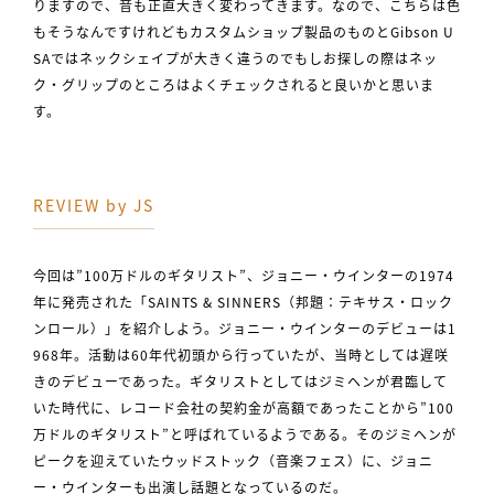
りますので、音も正直大きく変わってきます。なので、こちらは色
もそうなんですけれどもカスタムショップ製品のものとGibson U
SAではネックシェイプが大きく違うのでもしお探しの際はネッ
ク・グリップのところはよくチェックされると良いかと思いま
す。
REVIEW by JS
今回は”100万ドルのギタリスト”、ジョニー・ウインターの1974
年に発売された「SAINTS & SINNERS（邦題：テキサス・ロック
ンロール）」を紹介しよう。ジョニー・ウインターのデビューは1
968年。活動は60年代初頭から行っていたが、当時としては遅咲
きのデビューであった。ギタリストとしてはジミヘンが君臨して
いた時代に、レコード会社の契約金が高額であったことから”100
万ドルのギタリスト”と呼ばれているようである。そのジミヘンが
ピークを迎えていたウッドストック（音楽フェス）に、ジョニ
ー・ウインターも出演し話題となっているのだ。