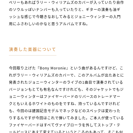
ベリーもあればラリー・ウィリアムズのカバーが入っていたり自作
のソウルッぽいナンバーも入っていたりと、ギターの演奏も油ギ
ッシュな感じで今聴きなおしてみるとジョニーウィンターの入門
用にふさわしいのかなと思うアルバムですね。
演奏した楽器について
今回取り上げた『Bony Moronie』という曲があるんですけど、こ
れがラリー・ウィリアムズのカバーで、このアルバムが出たあとに
発表されたジョニーウィンターのライブの1曲目で演奏されている
バージョンもとても有名なんですけれども、そのジャケットでもジ
ョニーウィンターはファイヤーバードのリバースのトレードマー
クともいえるホワイトのものをですね、持っているんですけれど
も、今回のは建国記念モデルでネックなどのスペックは変わった
りするんですが今回はこれで弾いてみました。ご本人が使っている
ファイヤーバードはすべてヴァイブローラを外してストップ・テ
ールピースにあえて変えているというところのもあって、そこも似