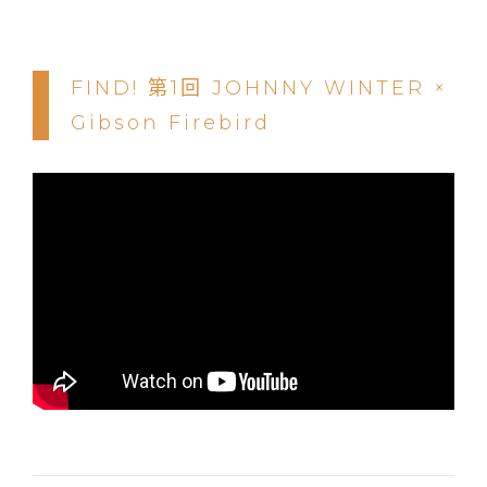
FIND! 第1回 JOHNNY WINTER ×
Gibson Firebird