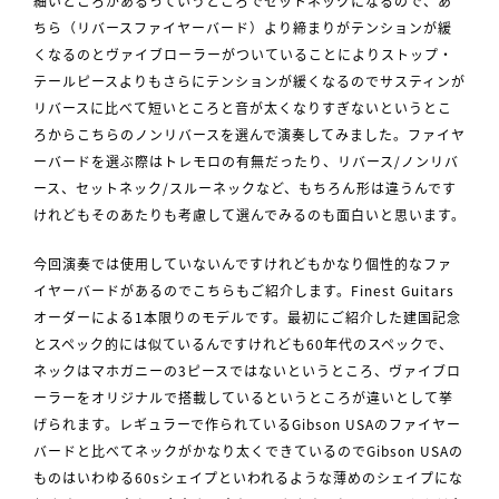
細いところがあるっていうところでセットネックになるので、あ
ちら（リバースファイヤーバード）より締まりがテンションが緩
くなるのとヴァイブローラーがついていることによりストップ・
テールピースよりもさらにテンションが緩くなるのでサスティンが
リバースに比べて短いところと音が太くなりすぎないというとこ
ろからこちらのノンリバースを選んで演奏してみました。ファイヤ
ーバードを選ぶ際はトレモロの有無だったり、リバース/ノンリバ
ース、セットネック/スルーネックなど、もちろん形は違うんです
けれどもそのあたりも考慮して選んでみるのも面白いと思います。
今回演奏では使用していないんですけれどもかなり個性的なファ
イヤーバードがあるのでこちらもご紹介します。Finest Guitars
オーダーによる1本限りのモデルです。最初にご紹介した建国記念
とスペック的には似ているんですけれども60年代のスペックで、
ネックはマホガニーの3ピースではないというところ、ヴァイブロ
ーラーをオリジナルで搭載しているというところが違いとして挙
げられます。レギュラーで作られているGibson USAのファイヤー
バードと比べてネックがかなり太くできているのでGibson USAの
ものはいわゆる60sシェイプといわれるような薄めのシェイプにな