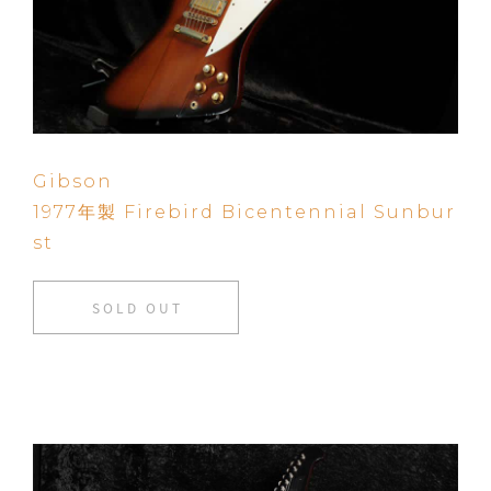
Gibson
1977年製 Firebird Bicentennial Sunbur
st
SOLD OUT