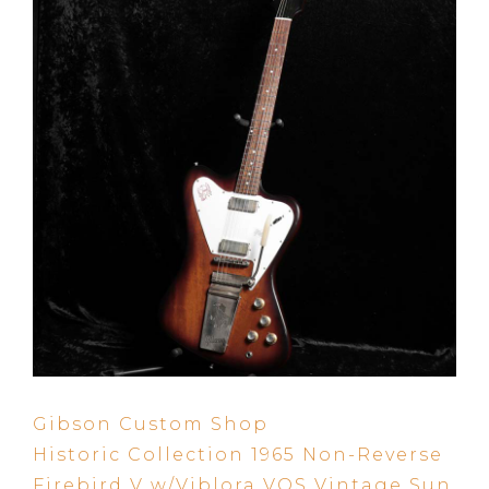
Gibson Custom Shop
Historic Collection 1965 Non-Reverse
Firebird V w/Viblora VOS Vintage Sun