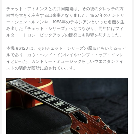
チェット・アトキンスとの共同開発は、その後のグレッチの方
向性を大きく左右する出来事となりました。1957年のカントリ
ー・ジェントルマンや、1958年のテネシアンといった名機を生
み出した「チェット・シリーズ」へとつながり、同年にはフィ
ルター・トロン・ピックアップの開発にも影響を与えました。
本機 #6120 は、そのチェット・シリーズの原点ともいえるモデ
ルであり、カウ・ヘッド・インレイやハンプ・トップ・インレ
イといった、カントリー・ミュージックらしいウエスタンテイ
ストの装飾が随所に施されています。