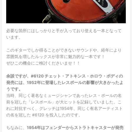
必要な箇所にはしっかりと手が入っており使える一本となって
います。
このギターでしか得ることができないサウンドや、経年により
雰囲気を増したルックスが非常に魅力的な一本です！
ぜひこの機会にご検討くださいませ！！
余談ですが、#6120 チェット・アトキンス・ホロウ・ボディの
発売には、1952年に登場したレスポールの影響が大きかったよ
うです。
当時、同じく著名なミュージシャンであったレス・ポールの名
前を冠した「レスポール」が大ヒットを記録していました。こ
れに対抗すべく、グレッチは1954年、同じく有名アーティスト
の名を冠した #6120 を投入したのです。
ちなみに、
1954年はフェンダーからストラトキャスターが発売