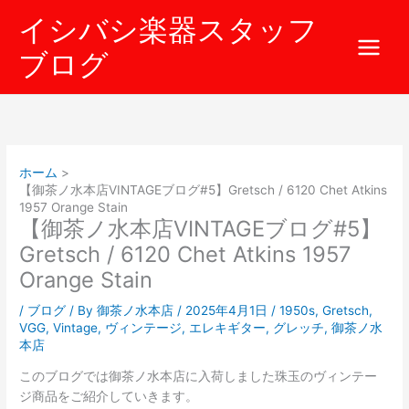
内
イシバシ楽器スタッフ
容
を
ブログ
ス
キ
ッ
プ
ホーム
【御茶ノ水本店VINTAGEブログ#5】Gretsch / 6120 Chet Atkins
1957 Orange Stain
【御茶ノ水本店VINTAGEブログ#5】
Gretsch / 6120 Chet Atkins 1957
Orange Stain
/
ブログ
/ By
御茶ノ水本店
/
2025年4月1日
/
1950s
,
Gretsch
,
VGG
,
Vintage
,
ヴィンテージ
,
エレキギター
,
グレッチ
,
御茶ノ水
本店
このブログでは御茶ノ水本店に入荷しました珠玉のヴィンテー
ジ商品をご紹介していきます。