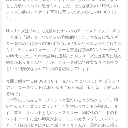
とした歌いっぷりに魅せられました。そんな彼女の「時代」の
シングル盤のジャケット写真に写っていたのがこのN1000でし
た。
Nシリーズはそれまで見慣れたヤマハのアコースティック・ギタ
ーと違う「顔」をしていたのが印象的でした。ちなみに私がギ
ターを始めたばかりの1973年にはまだLシリーズは発売されてお
らず、ヤマハのフォーク・ギターと言えば基本FGシリーズ一択
の時代でした。70年代後半に登場したNシリーズには実際に触る
機会がありませんでしたが、フォーク雑誌で硬質な音色を持つ
という紹介がなされていたのを記憶しています。
今回ご紹介するN1000はサイド＆バックにハカランダ(ブラジリ
アン・ローズウッド)合板が採用された所謂「初期型」と呼ばれ
る物です。
まず手にしてみると、ズッシリと重たいことがわかります。弾
いてみると、ゴリンゴリンとした野太いサウンドが飛び出しま
す。重量、サウンドともにウェスタリー工場時代のギルドのド
レッドノートに近い印象があります。ハカランダらしいパリっ
とした抜けの良さはさほど感じさせませんが、馬力のある鳴り