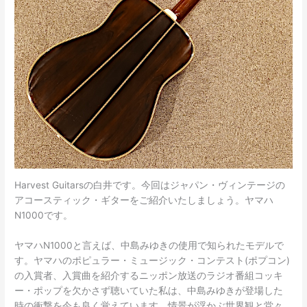
Harvest Guitarsの白井です。今回はジャパン・ヴィンテージの
アコースティック・ギターをご紹介いたしましょう。ヤマハ
N1000です。
ヤマハN1000と言えば、中島みゆきの使用で知られたモデルで
す。ヤマハのポピュラー・ミュージック・コンテスト(ポプコン)
の入賞者、入賞曲を紹介するニッポン放送のラジオ番組コッキ
ー・ポップを欠かさず聴いていた私は、中島みゆきが登場した
時の衝撃を今も良く覚えています。情景が浮かぶ世界観と堂々