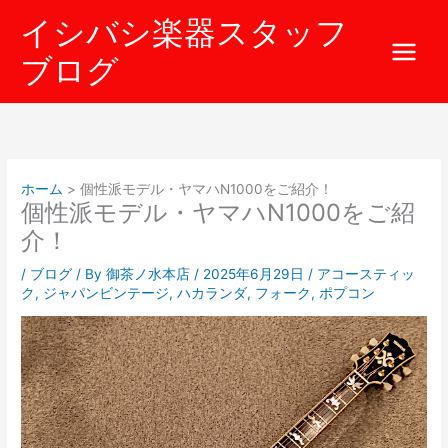
内
イシバシ楽器スタッフ
容
を
ブログ
ス
キ
ッ
プ
ホーム
個性派モデル・ヤマハN1000をご紹介！
個性派モデル・ヤマハN1000をご紹
介！
/
ブログ
/ By
御茶ノ水本店
/
2025年6月29日
/
アコースティッ
ク
,
ジャパンビンテージ
,
ハカランダ
,
フォーク
,
ポプコン