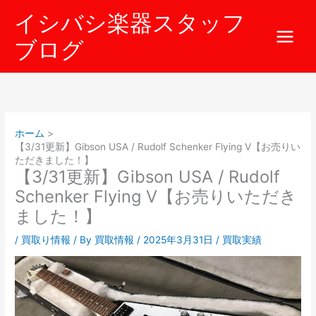
内
イシバシ楽器スタッフ
容
を
ブログ
ス
キ
ッ
プ
ホーム
【3/31更新】Gibson USA / Rudolf Schenker Flying V【お売りい
ただきました！】
【3/31更新】Gibson USA / Rudolf
Schenker Flying V【お売りいただき
ました！】
/
買取り情報
/ By
買取情報
/
2025年3月31日
/
買取実績