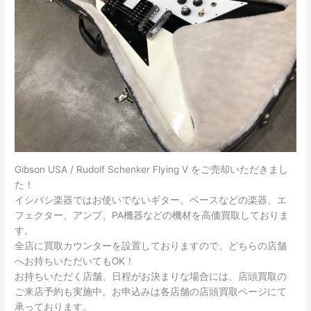
Gibson USA / Rudolf Schenker Flying V をご売却いただきまし
た！
イシバシ楽器ではお使いでないギター、ベースなどの楽器、エ
フェクター、アンプ、PA機器などの機材を高価買取しておりま
す。
全店に買取カウンターを設置しておりますので、どちらの店舗
へお持ちいただいてもOK！
お持ちいただく店舗、日程がお決まりな場合には、店頭買取の
ご来店予約も実施中。お申込みは各店舗の店頭買取ページにて
承っております。