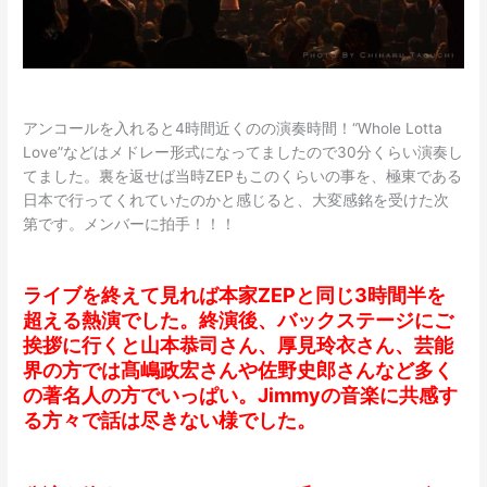
アンコールを入れると4時間近くのの演奏時間！“Whole Lotta
Love”などはメドレー形式になってましたので30分くらい演奏し
てました。裏を返せば当時ZEPもこのくらいの事を、極東である
日本で行ってくれていたのかと感じると、大変感銘を受けた次
第です。メンバーに拍手！！！
ライブを終えて見れば本家ZEPと同じ3時間半を
超える熱演でした。終演後、バックステージにご
挨拶に行くと山本恭司さん、厚見玲衣さん、芸能
界の方では髙嶋政宏さんや佐野史郎さんなど多く
の著名人の方でいっぱい。Jimmyの音楽に共感す
る方々で話は尽きない様でした。