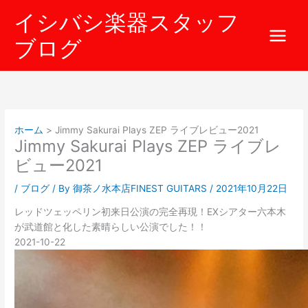
内
イシバシ楽器スタッフ
容
を
ブログ
ス
キ
ッ
プ
ホーム
Jimmy Sakurai Plays ZEP ライブレビュー2021
Jimmy Sakurai Plays ZEP ライブレ
ビュー2021
/
ブログ
/ By
御茶ノ水本店FINEST GUITARS
/
2021年10月22日
レッドツェッペリン初来日公演の完全再現！EXシアター六本木
が武道館と化した素晴らしい公演でした！！
2021-10-22