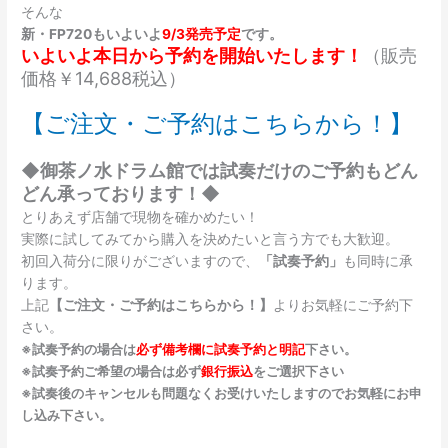
そんな
新・FP720もいよいよ
9/3発売予定
です。
いよいよ本日から予約を開始いたします！
（販売
価格￥14,688税込）
【ご注文・ご予約はこちらから！】
◆御茶ノ水ドラム館では試奏だけのご予約もどん
どん承っております！◆
とりあえず店舗で現物を確かめたい！
実際に試してみてから購入を決めたいと言う方でも大歓迎。
初回入荷分に限りがございますので、
「試奏予約」
も同時に承
ります。
上記
【ご注文・ご予約はこちらから！】
よりお気軽にご予約下
さい。
※試奏予約の場合は
必ず備考欄に試奏予約と明記
下さい。
※試奏予約ご希望の場合は必ず
銀行振込
をご選択下さい
※試奏後のキャンセルも問題なくお受けいたしますのでお気軽にお申
し込み下さい。