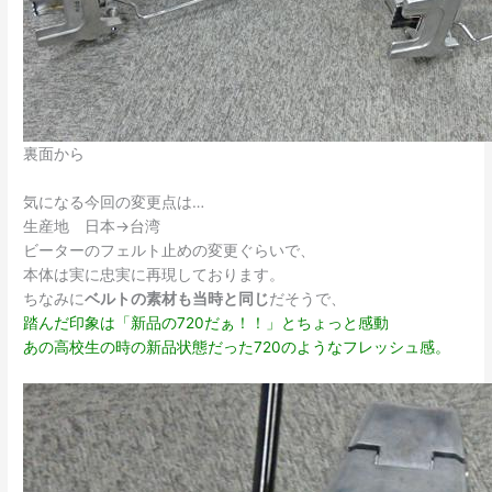
裏面から
気になる今回の変更点は…
生産地 日本→台湾
ビーターのフェルト止めの変更ぐらいで、
本体は実に忠実に再現しております。
ちなみに
ベルトの素材も当時と同じ
だそうで、
踏んだ印象は「新品の720だぁ！！」とちょっと感動
あの高校生の時の新品状態だった720のようなフレッシュ感。