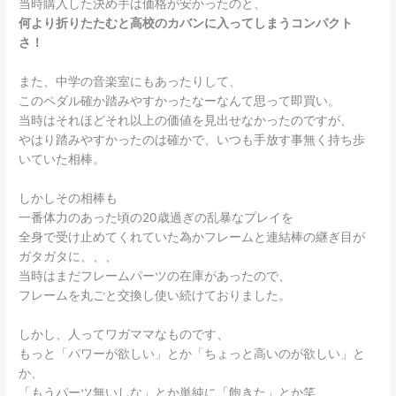
当時購入した決め手は価格が安かったのと、
何より折りたたむと高校のカバンに入ってしまうコンパクト
さ！
また、中学の音楽室にもあったりして、
このペダル確か踏みやすかったなーなんて思って即買い。
当時はそれほどそれ以上の価値を見出せなかったのですが、
やはり踏みやすかったのは確かで、いつも手放す事無く持ち歩
いていた相棒。
しかしその相棒も
一番体力のあった頃の20歳過ぎの乱暴なプレイを
全身で受け止めてくれていた為かフレームと連結棒の継ぎ目が
ガタガタに、、、
当時はまだフレームパーツの在庫があったので、
フレームを丸ごと交換し使い続けておりました。
しかし、人ってワガママなものです、
もっと「パワーが欲しい」とか「ちょっと高いのが欲しい」と
か、
「もうパーツ無いしな」とか単純に「飽きた」とか笑