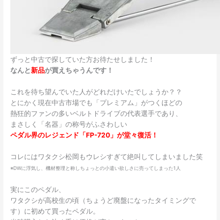
ずっと中古で探していた方お待たせしました！
なんと
新品
が買えちゃうんです！
これを待ち望んでいた人がどれだけいたでしょうか？？
とにかく現在中古市場でも「プレミアム」がつくほどの
熱狂的ファンの多いベルトドライブの代表選手であり、
まさしく「名器」の称号がふさわしい
ペダル界のレジェンド「FP-720」が堂々復活！
コレにはワタクシ松岡もウレシすぎて絶叫してしまいました笑
※DWに浮気し、機材整理と称しちょっとの小遣い欲しさに売ってしまった1人
実にこのペダル、
ワタクシが高校生の頃（ちょうど廃盤になったタイミングで
す）に初めて買ったペダル。