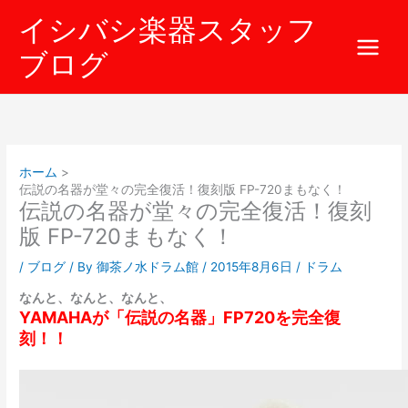
内
イシバシ楽器スタッフ
容
を
ブログ
ス
キ
ッ
プ
ホーム
伝説の名器が堂々の完全復活！復刻版 FP-720まもなく！
伝説の名器が堂々の完全復活！復刻
版 FP-720まもなく！
/
ブログ
/ By
御茶ノ水ドラム館
/
2015年8月6日
/
ドラム
なんと、なんと、なんと、
YAMAHAが「伝説の名器」FP720を完全復
刻！！