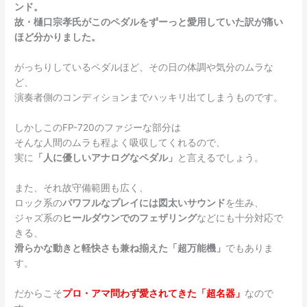
ンド。
故・樋口宗孝氏がこのペダルをずーっと愛用していた訳が痛い
ほど分かりました。
がっちりしているペダルほど、その日の体調や気分のムラな
ど、
演奏者側のコンディションまでハッキリ出てしまうものです。
しかしこのFP-720のファジーな部分は
そんな人間のムラも程よく吸収してくれるので、
実に
「人に優しいアナログなペダル」
と言えるでしょう。
また、それ故守備範囲も広く、
ロック系の
パワフルなプレイには図太いサウンド
を生み、
ジャズ系の
ヒールダウンでのフェザリング
などにも十分対応で
きる、
滑らかな動きと軽快さも兼ね揃えた「超万能機」
でもありま
す。
だからこそ
プロ・アマ問わず愛されてきた「超名器」
なので