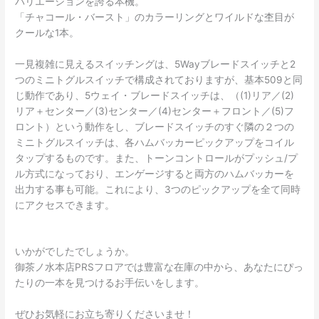
バリエーションを誇る本機。
「チャコール・バースト」のカラーリングとワイルドな杢目が
クールな1本。
一見複雑に見えるスイッチングは、5Wayブレードスイッチと2
つのミニトグルスイッチで構成されておりますが、基本509と同
じ動作であり、5ウェイ・ブレードスイッチは、（(1)リア／(2)
リア＋センター／(3)センター／(4)センター＋フロント／(5)フ
ロント）という動作をし、ブレードスイッチのすぐ隣の２つの
ミニトグルスイッチは、各ハムバッカーピックアップをコイル
タップするものです。また、トーンコントロールがプッシュ/プ
ル方式になっており、エンゲージすると両方のハムバッカーを
出力する事も可能。これにより、3つのピックアップを全て同時
にアクセスできます。
いかがでしたでしょうか。
御茶ノ水本店PRSフロアでは豊富な在庫の中から、あなたにぴっ
たりの一本を見つけるお手伝いをします。
ぜひお気軽にお立ち寄りくださいませ！