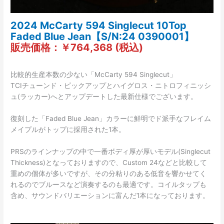
2024 McCarty 594 Singlecut 10Top
Faded Blue Jean【S/N:24 0390001】
販売価格：￥764,368 (税込)
比較的生産本数の少ない「McCarty 594 Singlecut」
TCIチューンド・ピックアップとハイグロス・ニトロフィニッシ
ュ(ラッカー)へとアップデートした最新仕様でございます。
復刻した「Faded Blue Jean」カラーに鮮明でド派手なフレイム
メイプルがトップに採用された1本。
PRSのラインナップの中で一番ボディ厚が厚いモデル(Singlecut
Thickness)となっておりますので、Custom 24などと比較して
重めの個体が多いですが、その分粘りのある低音を響かせてく
れるのでブルースなど演奏するのも最適です。コイルタップも
含め、サウンドバリエーションに富んだ1本になっております。