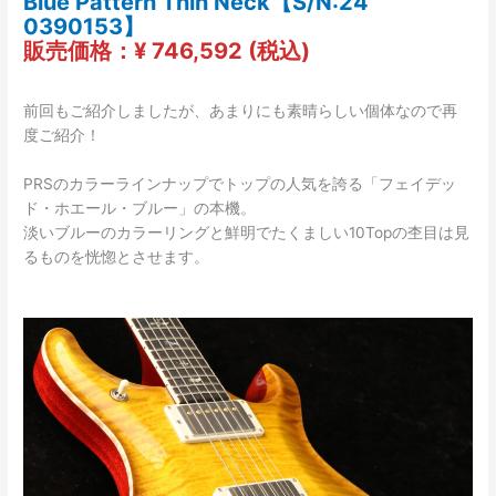
Blue Pattern Thin Neck【S/N:24
0390153】
販売価格：¥ 746,592 (税込)
前回もご紹介しましたが、あまりにも素晴らしい個体なので再
度ご紹介！
PRSのカラーラインナップでトップの人気を誇る「フェイデッ
ド・ホエール・ブルー」の本機。
淡いブルーのカラーリングと鮮明でたくましい10Topの杢目は見
るものを恍惚とさせます。