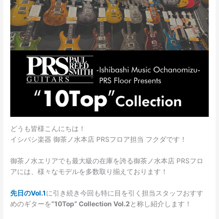
どうも皆様こんにちは！
イシバシ楽器 御茶ノ水本店 PRSフロア担当 フクダです！
御茶ノ水エリアでも最大級の在庫を誇る御茶ノ水本店 PRSフロ
アには、様々なモデルを多数取り揃えております！
先日のVol.1
に引き続き今回も特に目を引く担当スタッフおすす
めのギターを
“10Top” Collection Vol.2
と称し紹介します！