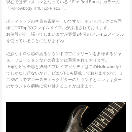
現在ではディスコンとなっている「Fire Red Burst」カラーの
「Hollowbody II 10Top Piezo」。
ボディトップの杢目も素晴らしいですが、ボディバックにも同
様に“10Top”のフレイムメイプルが採用されております。
お値段が少し張ってしまいますが実質2本分のフレイムメイプル
を使っていることになりますね！
絶妙なホロウ感のあるサウンドで主にクリーンを多様するジャ
ズ・フュージョンなどの音楽では重宝されております。
正確なピッチ感と抜群のプレイアビリティはこのHollowbody II
でしかなし得ないかと。ピエゾPUも搭載しておりますので、ミ
ニSW1つでアコースティックギターのサウンドとエレキギター
のサウンドを瞬時に切り替えることが出来ます。