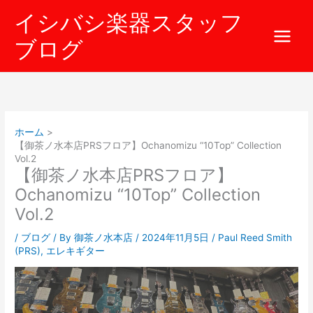
内
イシバシ楽器スタッフ
容
を
ブログ
ス
キ
ッ
プ
ホーム
【御茶ノ水本店PRSフロア】Ochanomizu “10Top” Collection
Vol.2
【御茶ノ水本店PRSフロア】
Ochanomizu “10Top” Collection
Vol.2
/
ブログ
/ By
御茶ノ水本店
/
2024年11月5日
/
Paul Reed Smith
(PRS)
,
エレキギター