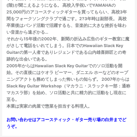
(階)が聞こえるようになる。 高校入学祝いでYAMAHAの
25,000円のアコースティックギターを買ってもらい、高校3年
間をフォークソングクラブで過ごす。2?3年時は副部長。 高校
卒業後はバンド活動で活躍するも、音楽的に大きな挫折を味わ
い音楽から遠ざかる…
それから15年後の2002年、新聞の折込み広告のギター教室に魔
がさして電話をいれてしまう。日本でのHawaiian Slack Key
Guitarの第一人者でありレジェンドである山内雄喜師匠との奇
跡的な出会いである。
2005年からはHawaiian Slack Key Guitarでのソロ活動を開
始。その直後にはケオラ ビーマー、ダニエル ホーなどのオープ
ニングアクトも務めてしまった怖いもの知らず。 2007年からは
Slack Key Guitar Workshop（マカラニ・スラックキー部：通称
マカスラ部）を始め、ソロ活動と共に精力的に活動をし現在に
至る。
本業は実家の肉屋で惣菜を担当する料理人。
お問い合わせはアコースティック・ギター売り場の白井までど
うぞ。