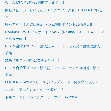
会」7/17(金)16時-20時開催します！！
回転スピーカーという超アナログエフェクト。BOSS RT-2レビ
ュー
帰ってきた！池袋店限定 ドラム買取ポイント20％還元!!
NAMMSHOW2026レポート！Vol.2【Roland/BOSS・DW・エフ
ェクターetc】
PEARL台湾工場ツアー潜入記 ～パールドラムの本拠地に潜入・
後編～
池袋パルコ55周年記念キャンペーン
PEARL台湾工場ツアー潜入記 ～パールドラムの本拠地に潜入・
前編～
FENDER PLAYERシリーズがアップデート！何が変わった？！
ついに、アコギもエイジドの時代！？
トルコ・シンバルファクトリーツアー in 2024！