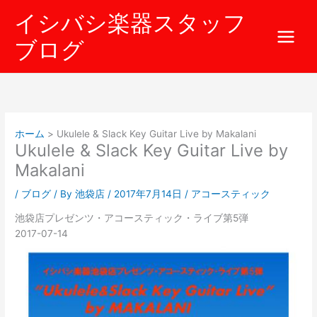
内
イシバシ楽器スタッフ
容
を
ブログ
ス
キ
ッ
プ
ホーム
Ukulele & Slack Key Guitar Live by Makalani
Ukulele & Slack Key Guitar Live by
Makalani
/
ブログ
/ By
池袋店
/
2017年7月14日
/
アコースティック
池袋店プレゼンツ・アコースティック・ライブ第5弾
2017-07-14