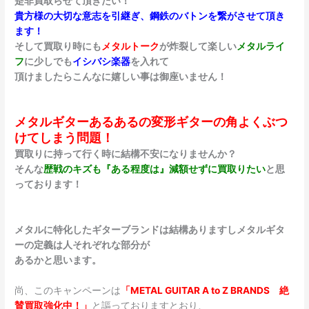
是非買取らせて頂きたい！
貴方様の大切な意志を引継ぎ、鋼鉄のバトンを繋がさせて頂き
ます！
そして買取り時にも
メタルトーク
が炸裂して楽しい
メタルライ
フ
に少しでも
イシバシ楽器
を入れて
頂けましたらこんなに嬉しい事は御座いません！
メタルギターあるあるの変形ギターの角よくぶつ
けてしまう問題！
買取りに持って行く時に結構不安になりませんか？
そんな
歴戦のキズも『ある程度は』減額せずに買取りたい
と思
っております！
メタルに特化したギターブランドは結構ありますしメタルギタ
ーの定義は人それぞれな部分が
あるかと思います。
尚、このキャンペーンは
「METAL GUITAR A to Z BRANDS 絶
賛買取強化中！」
と謳っておりますとおり、