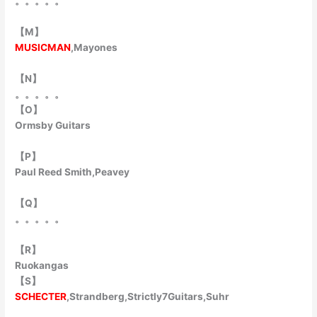
。。。。。
【M】
MUSICMAN
,Mayones
【N】
。。。。。
【O】
Ormsby Guitars
【P】
Paul Reed Smith,Peavey
【Q】
。。。。。
【R】
Ruokangas
【S】
SCHECTER
,Strandberg,Strictly7Guitars,Suhr