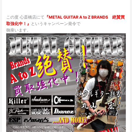
この度 心斎橋店にて
『METAL GUITAR A to Z BRANDS 絶賛買
取強化中！』
というキャンペーン発令で
御座います。