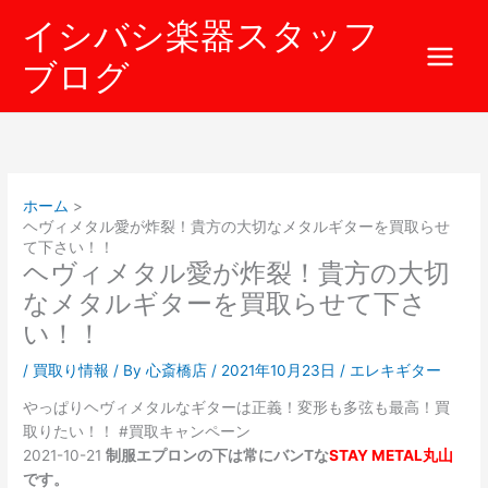
内
イシバシ楽器スタッフ
容
を
ブログ
ス
キ
ッ
プ
ホーム
ヘヴィメタル愛が炸裂！貴方の大切なメタルギターを買取らせ
て下さい！！
ヘヴィメタル愛が炸裂！貴方の大切
なメタルギターを買取らせて下さ
い！！
/
買取り情報
/ By
心斎橋店
/
2021年10月23日
/
エレキギター
やっぱりヘヴィメタルなギターは正義！変形も多弦も最高！買
取りたい！！ #買取キャンペーン
2021-10-21
制服エプロンの下は常にバンTな
STAY METAL丸山
です。