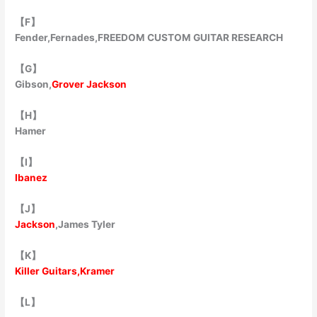
【F】
Fender,Fernades,FREEDOM CUSTOM GUITAR RESEARCH
【G】
Gibson,
Grover Jackson
【H】
Hamer
【I】
Ibanez
【J】
Jackson
,James Tyler
【K】
Killer Guitars,Kramer
【L】