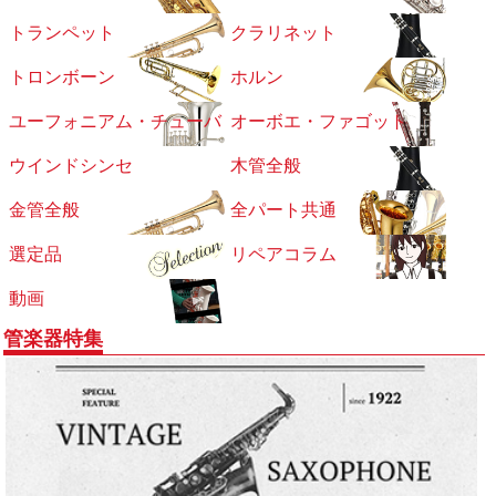
トランペット
クラリネット
トロンボーン
ホルン
ユーフォニアム・チューバ
オーボエ・ファゴット
ウインドシンセ
木管全般
金管全般
全パート共通
選定品
リペアコラム
動画
管楽器特集