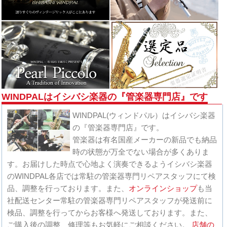
WINDPALはイシバシ楽器の『管楽器専門店』です
WINDPAL(ウィンドパル）はイシバシ楽器
の『管楽器専門店』です。
管楽器は有名国産メーカーの新品でも納品
時の状態が万全でない場合が多くありま
す。お届けした時点で心地よく演奏できるようイシバシ楽器
のWINDPAL各店では常駐の管楽器専門リペアスタッフにて検
品、調整を行っております。また、
オンラインショップ
も当
社配送センター常駐の管楽器専門リペアスタッフが発送前に
検品、調整を行ってからお客様へ発送しております。また、
ご購入後の調整、修理等もお気軽にご相談ください。
店舗の