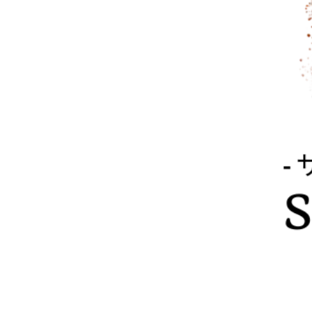
エフェクター
アクセサリー
管楽器
管楽器アクセサリー
音楽制作
配信機材
電子ピアノ
シンセサイザー
録音機器
PA機器