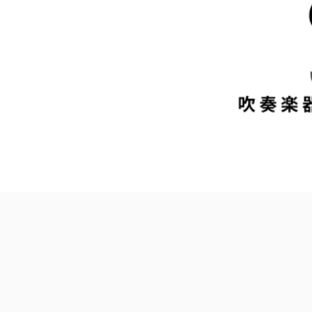
DJ機器
その他楽器
中古楽器 U-BOX
店舗から探す
Store Infomation
御茶ノ水本店
HARVEST GUITARS
WINDPAL
FINEST GUITARS
渋谷店
新宿店
池袋店
横浜店
名古屋栄店
心斎橋店