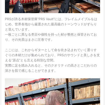
PRSが誇る木材保管庫“PRS Vault”には、フレイムメイプルをは
じめ、世界各地から厳選された最高級のトーンウッドがずらり
と並んでいます。
一枚ごとに異なる杢目や個性を持った材が整然と保管されてお
り、その光景はまさに圧巻です。
ここには、これからギターとして命を吹き込まれていく選りす
ぐりの木材だけが集められており、PRSのサウンドと美しさを支
える“原点”とも言える特別な空間。
実際に足を踏み入れると、そのクオリティの高さとこだわりの
深さを肌で感じることができます。