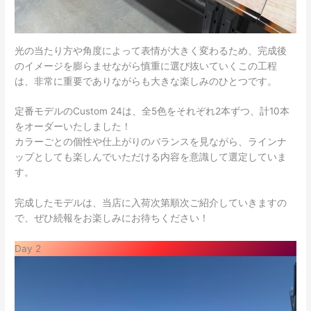
光の当たり方や角度によって表情が大きく変わるため、完成後
のイメージを膨らませながら慎重に選び抜いていくこの工程
は、非常に重要でありながらも大きな楽しみのひとつです。
定番モデルのCustom 24は、全5色をそれぞれ2本ずつ、計10本
をオーダーいたしました！
カラーごとの個性や仕上がりのバランスを見ながら、ラインナ
ップとしても楽しんでいただける内容を意識して選定していま
す。
完成したモデルは、当店に入荷次第順次ご紹介していきますの
で、ぜひ続報をお楽しみにお待ちください！
Day 2