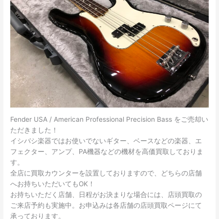
Fender USA / American Professional Precision Bass をご売却い
ただきました！
イシバシ楽器ではお使いでないギター、ベースなどの楽器、エ
フェクター、アンプ、PA機器などの機材を高価買取しておりま
す。
全店に買取カウンターを設置しておりますので、どちらの店舗
へお持ちいただいてもOK！
お持ちいただく店舗、日程がお決まりな場合には、店頭買取の
ご来店予約も実施中。お申込みは各店舗の店頭買取ページにて
承っております。