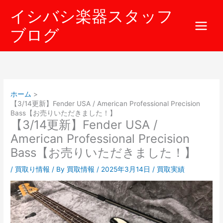
内
イシバシ楽器スタッフ
容
を
ブログ
ス
キ
ッ
プ
ホーム
【3/14更新】Fender USA / American Professional Precision
Bass【お売りいただきました！】
【3/14更新】Fender USA /
American Professional Precision
Bass【お売りいただきました！】
/
買取り情報
/ By
買取情報
/
2025年3月14日
/
買取実績