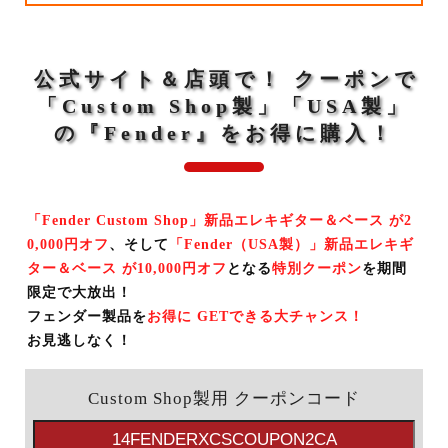
DJ機器
その他楽器
公式サイト＆店頭で！ クーポンで
中古楽器 U-BOX
「Custom Shop製」「USA製」
の『Fender』をお得に購入！
店舗から探す
Store Infomation
「Fender Custom Shop」新品エレキギター＆ベース が2
御茶ノ水本店
HARVEST GUITARS
0,000円オフ
、そして
「Fender（USA製）」新品エレキギ
ター＆ベース が10,000円オフ
となる
特別クーポン
を期間
WINDPAL
FINEST GUITARS
限定で大放出！
フェンダー製品を
お得に GETできる大チャンス！
渋谷店
新宿店
お見逃しなく！
池袋店
横浜店
Custom Shop製用 クーポンコード
名古屋栄店
心斎橋店