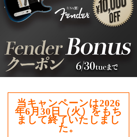
エフェクター
アクセサリー
管楽器
管楽器アクセサリー
音楽制作
配信機材
電子ピアノ
シンセサイザー
当キャンペーンは2026
年6月30日（火）をもち
録音機器
まして終了いたしまし
PA機器
た。