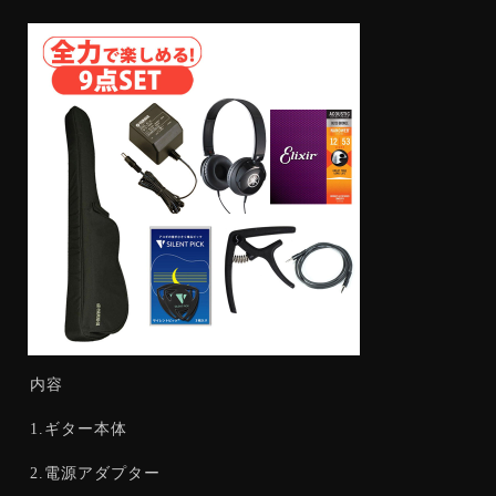
DJ機器
その他楽器
中古楽器 U-BOX
店舗から探す
Store Infomation
御茶ノ水本店
HARVEST GUITARS
WINDPAL
FINEST GUITARS
渋谷店
新宿店
内容
池袋店
横浜店
1.ギター本体
名古屋栄店
心斎橋店
2.電源アダプター