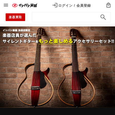
ログイン / 会員登録
ログイン / 会員登録
楽器買取
カテゴリから探す
Categories
エレキギター
アコースティックギター
エレキベース
ウクレレ
ドラム
電子ドラム
アンプ