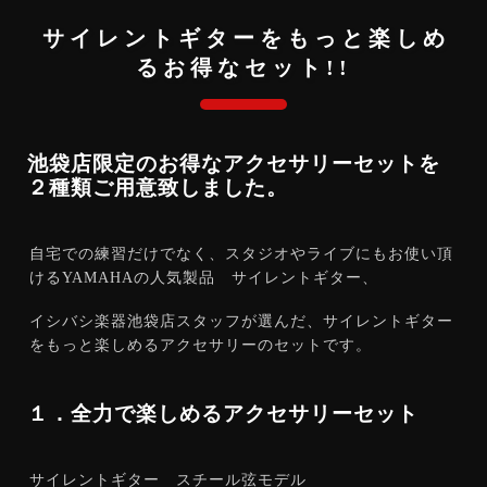
エフェクター
サイレントギターをもっと楽しめ
アクセサリー
るお得なセット!!
管楽器
管楽器アクセサリー
池袋店限定のお得なアクセサリーセットを
２種類ご用意致しました。
音楽制作
配信機材
自宅での練習だけでなく、スタジオやライブにもお使い頂
けるYAMAHAの人気製品 サイレントギター、
電子ピアノ
イシバシ楽器池袋店スタッフが選んだ、サイレントギター
をもっと楽しめるアクセサリーのセットです。
シンセサイザー
録音機器
１．全力で楽しめるアクセサリーセット
PA機器
サイレントギター スチール弦モデル