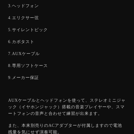
梅田店
福岡店
3.ヘッドフォン
WEBSHOP
4.エリクサー弦
5.サイレントピック
お客様サポート
6.カポタスト
Support
7.AUXケーブル
マイページ
会員登録
8.専用ソフトケース
お問い合わせ
メルマガ登録/解除
9.メーカー保証
ご利用方法
ご利用規約
AUXケーブルとヘッドフォンを使って、ステレオミニジャ
ック（イヤホンジャック）搭載の音楽プレイヤーや、スマ
ートフォンの音声と合わせて練習が出来ます。
また、本来別売りのACアダプターが付属しますので電池
残量を気にせず演奏可能。