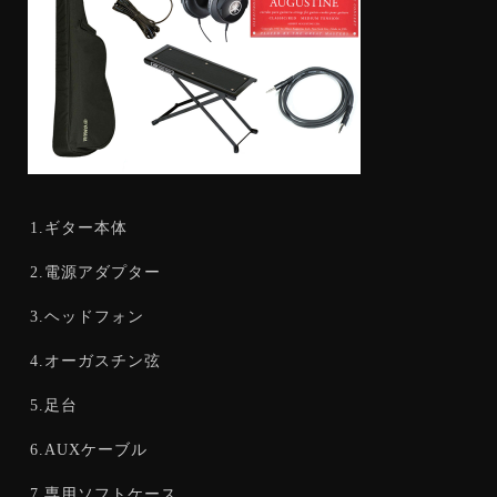
1.ギター本体
2.電源アダプター
3.ヘッドフォン
4.オーガスチン弦
5.足台
6.AUXケーブル
7.専用ソフトケース