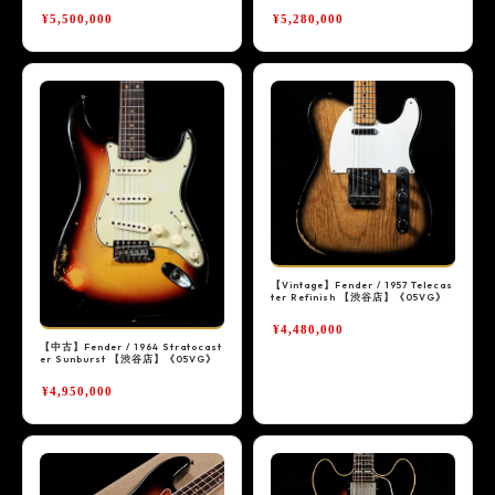
¥5,500,000
¥5,280,000
【Vintage】Fender / 1957 Telecas
ter Refinish 【渋谷店】《05VG》
¥4,480,000
【中古】Fender / 1964 Stratocast
er Sunburst 【渋谷店】《05VG》
¥4,950,000