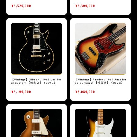
《05VG》【値下げ】
G》
¥3,520,000
¥3,300,000
【Vintage】Gibson / 1969 Les Pa
【Vintage】Fender / 1964 Jazz Ba
ul Custom 【渋谷店】《05VG》
ss Sunburst 【渋谷店】《05VG》
【値下げ】
¥3,190,000
¥3,080,000