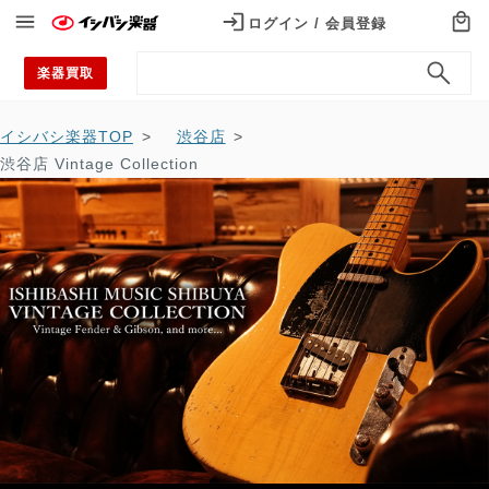
ログイン / 会員登録
ログイン / 会員登録
楽器買取
カテゴリから探す
Categories
イシバシ楽器TOP
渋谷店
渋谷店 Vintage Collection
エレキギター
アコースティックギター
エレキベース
ウクレレ
ドラム
電子ドラム
アンプ