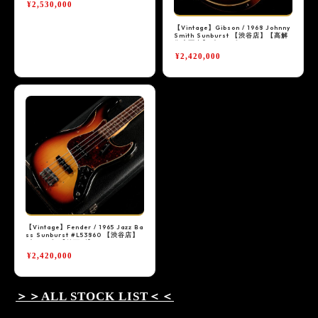
¥2,530,000
【Vintage】Gibson / 1968 Johnny
Smith Sunburst 【渋谷店】【高解
像度写真】《05VG》
¥2,420,000
【Vintage】Fender / 1965 Jazz Ba
ss Sunburst #L53860 【渋谷店】
《05VG》【値下げ】
¥2,420,000
＞＞ALL STOCK LIST＜＜