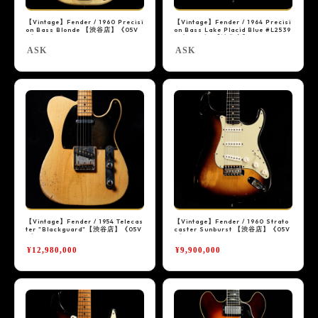
DJ機器
【Vintage】Fender / 1960 Precisi
【Vintage】Fender / 1964 Precisi
on Bass Blonde 【渋谷店】《05V
on Bass Lake Placid Blue #L2539
その他楽器
G》
4《05VG》 【渋谷店】
ASK
ASK
中古楽器 U-BOX
店舗から探す
Store Infomation
御茶ノ水本店
HARVEST GUITARS
WINDPAL
FINEST GUITARS
【Vintage】Fender / 1954 Telecas
【Vintage】Fender / 1960 Strato
渋谷店
新宿店
ter "Blackguard"【渋谷店】《05V
caster Sunburst 【渋谷店】《05V
G》
G》
¥12,980,000
¥9,900,000
池袋店
横浜店
名古屋栄店
心斎橋店