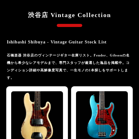
エフェクター
渋谷店 Vintage Collection
アクセサリー
管楽器
Ishibashi Shibuya - Vintage Guitar Stock List
管楽器アクセサリー
石橋楽器 渋谷店のヴィンテージギター在庫リスト。Fender、Gibsonの名
音楽制作
機から希少なレアモデルまで、専門スタッフが厳選した逸品を掲載中。コ
ンディション詳細や高解像度写真で、一生モノの1本探しをサポートしま
配信機材
す。
電子ピアノ
シンセサイザー
録音機器
PA機器