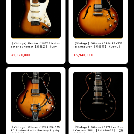
梅田店
福岡店
WEBSHOP
お客様サポート
Support
【Vintage】Fender / 1957 Stratoc
【Vintage】Gibson / 1964 ES-335
aster Sunburst【渋谷店】《05V
TD Sunburst 【渋谷店】《05VG》
G》
¥7,070,000
¥5,940,000
マイページ
会員登録
お問い合わせ
メルマガ登録/解除
ご利用方法
ご利用規約
【Vintage】Gibson / 1964 ES-335
【Vintage】Gibson / 1971 Les Pau
TD Sunburst with Factory Bigsby
l Custom 3PU 【SN 676643】 【渋
【渋谷店】《05VG》
谷店】《05VG》