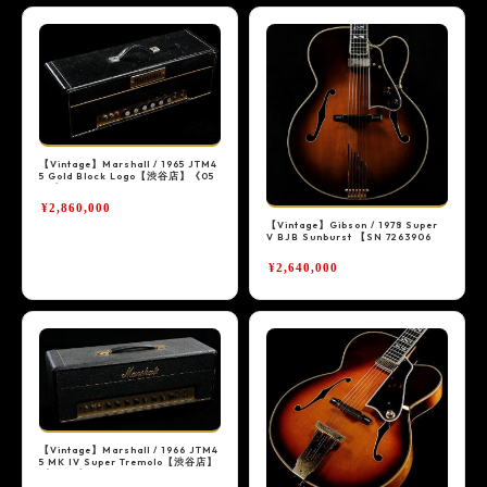
【Vintage】Marshall / 1965 JTM4
5 Gold Block Logo【渋谷店】《05
VG》
¥2,860,000
【Vintage】Gibson / 1978 Super
V BJB Sunburst 【SN 7263906
4】 【渋谷店】【高解像度写真】《0
5VG》
¥2,640,000
【Vintage】Marshall / 1966 JTM4
5 MK IV Super Tremolo【渋谷店】
《05VG》