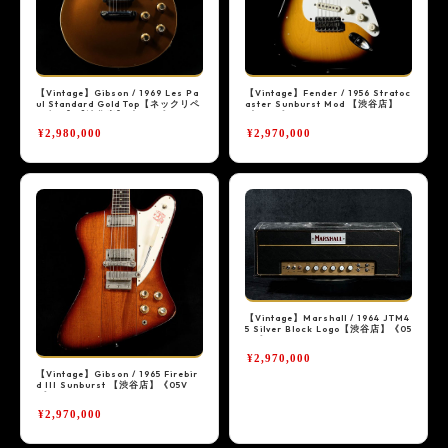
【Vintage】Gibson / 1969 Les Pa
【Vintage】Fender / 1956 Stratoc
ul Standard Gold Top【ネックリペ
aster Sunburst Mod 【渋谷店】
ア有り】【渋谷店】《05VG》
《05VG》
¥2,980,000
¥2,970,000
【Vintage】Marshall / 1964 JTM4
5 Silver Block Logo【渋谷店】《05
VG》
¥2,970,000
【Vintage】Gibson / 1965 Firebir
d III Sunburst 【渋谷店】《05V
G》
¥2,970,000