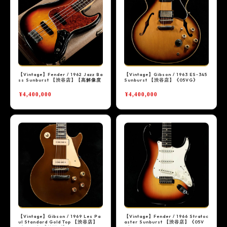
【Vintage】Fender / 1962 Jazz Ba
【Vintage】Gibson / 1963 ES-345
ss Sunburst 【渋谷店】【高解像度
Sunburst 【渋谷店】《05VG》
写真】《05VG》【値下げ】
¥4,400,000
¥4,400,000
【Vintage】Gibson / 1969 Les Pa
【Vintage】Fender / 1966 Stratoc
ul Standard Gold Top 【渋谷店】
aster Sunburst 【渋谷店】《05V