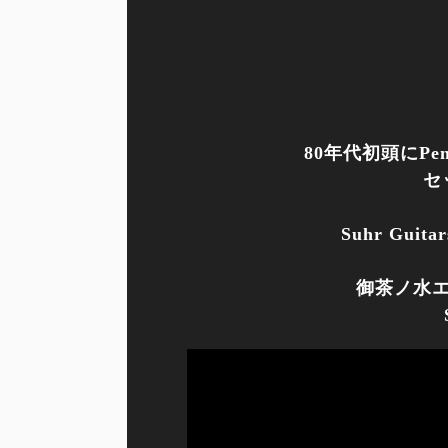
梅田店
福岡店
WEBSHOP
お客様サポート
Support
80年代初頭にP
セ
マイページ
会員登録
Suhr Gu
お問い合わせ
メルマガ登録/解除
ご利用方法
ご利用規約
御茶ノ水エ