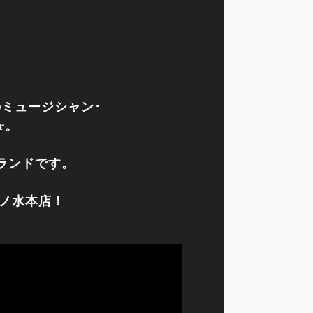
のミュージシャン･
r。
・ブランドです。
茶ノ水本店！
。