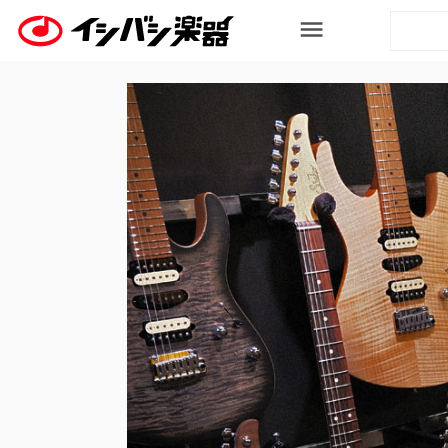
ログイン / 会員登録
カテゴリから探す
Categories
エレキギター
アコースティックギター
エレキベース
ウクレレ
ドラム
電子ドラム
アンプ