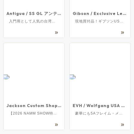
Antigua / SS GL アンティグア スタンダードシリーズ ソプラノサックス ラッカー仕上げ 《出荷前検品》《5年保証》
Gibson / Exclusive Les Paul Standard 50s Mahogany Top Vintage Cherry 【実物画像/未展示品】[3.97kg][S/N 227140027]
入門用として人気の台湾製ソプラノサックスが入荷
現地買付品！ギブソンUSAエクスクルーシヴモデル！
Jackson Custom Shop / Special Edition Dinky Army Drab Green Nitro Relic Club [2026 NAMM SHOW モデル]【3.41kg】[S/N XN19773]
EVH / Wolfgang USA Ebony Fingerboard 5A Flame Top Natural イーブイエイチ【3.41kg】[S/N WG17762A]
【2026 NAMM SHOW特別限定モデル】ミリタリーテイスト溢れる極上レリック!
豪華にも5Aフレイム・メイプルをトップ材に使用したウルフギャング入荷！