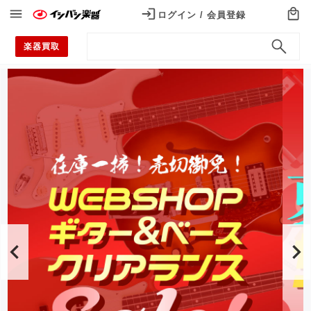
ログイン / 会員登録
ログイン / 会員登録
楽器買取
カテゴリから探す
Categories
エレキギター
アコースティックギター
エレキベース
ウクレレ
ドラム
電子ドラム
アンプ