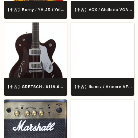
【中古】Burny / YH-JR / Yellow Heart Jr. Heart Yellow 【心斎橋店】
【中古】VOX / Giulietta VGA-5TPS Pearl White 【心斎橋店】
【中古】GRETSCH / 6119-62 / Tennessee Rose 2000年製 Walnut Stain 【心斎橋店】
【中古】Ibanez / Artcore AF75 Brown Sunburst 【心斎橋店】