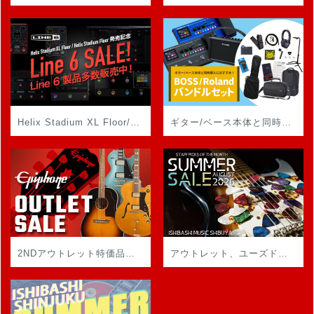
Helix Stadium XL Floor/Helix Stadium Floor 発売記念！ Line 6 製品を買うなら今がチャンスです！
ギター/ベース本体と同時購入もオススメのバンドルセット！
2NDアウトレット特価品他、Epiphoneのお得なアイテム大集合！
アウトレット、ユーズド、スペシャルプライス！！イシバシ楽器旗艦店の渋谷店から長期在庫品を大放出