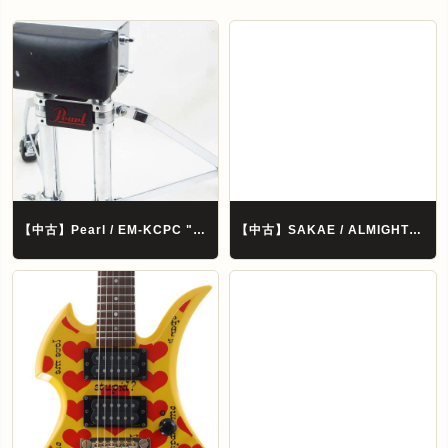
【中古】Pearl / EM-KCPC "KICK PAD ASSEMBLY"【横浜店】
【中古】SAKAE / ALMIGHTY MAPLE 10/12/13/14/16 5pcs サカエ オールマイティメイプル 【池袋店】