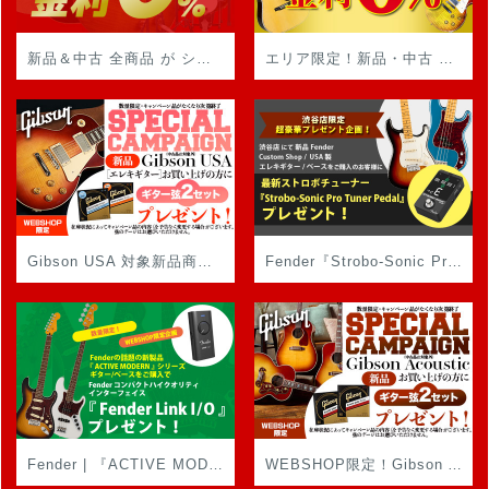
新品＆中古 全商品 が ショッピングクレジット のご利用で 最長 48回払い までの 金利手数料 が 0% に！
エリア限定！新品・中古 問わず 税込 50万円 以上 の 商品 が、ショッピングクレジットをご利用で、最長 60回払い までの 金利手数料 が 0% に！
Gibson USA 対象新品商品 をお買い上げの方に、Gibson ギター弦2セットをもれなくプレゼント！
Fender『Strobo-Sonic Pro Tuner Pedal』プレゼント！
Fender | 『ACTIVE MODERN』シリーズのギター/ベースをご購入で『Fender Link I/O』プレゼント！
WEBSHOP限定！Gibson Acoustic 対象新品商品 をお買い上げの方に、Gibson ギター弦2セット をプレゼント！