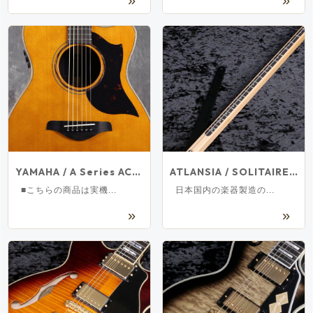
梅田店
福岡店
WEBSHOP
お客様サポート
Support
マイページ
会員登録
お問い合わせ
メルマガ登録/解除
YAMAHA / A Series AC3R ARE VN Vintage Natural ヤマハ エレアコ 【実物画像/未展示品】[S/N IMM010180]
ATLANSIA / SOLITAIRE 1ST FD ALMINUM FINGERBOARD【新宿店】
■こちらの商品は実機...
日本国内の楽器製造の...
ご利用方法
ご利用規約