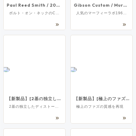
Paul Reed Smith / 2025 SE CE24 Maple Fretboard -SB- Slate Blue (Natural Back)【3.30kg】[S/N CTIH066937]
Gibson Custom / Murphy Lab Collection 1968 Les Paul Custom Ultra Light Aged Ebony ギブソン カスタム
ボルト・オン・ネックのCE24のメイプル指板モデルがリリース！
人気のマーフィーラボ1968カスタムが待望の再入荷！
【新製品】[2基の独立したディストーションエンジン] Fender / Pugilist Distortion V2 フェンダー ギター用エフェクター ディストーション
【新製品】[極上のファズの質感を再現 Fender / The Pelt Fuzz V2 フェンダー ギター用エフェクター ファズ
2基の独立したディストーションエンジン
極上のファズの質感を再現