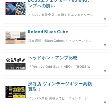
BOSSエフェクター・Rolandア
ンプへの誘い
イシバシ楽器全店に在籍するエフェクター／アンプ担当スタッフによる、BOSSエフェクター＆Rolandアンプ愛を綴るコラム。Vol.6
Roland Blues Cube
現在店頭でBluesCubeのキャンペーンを開催中！詳しくは店頭に是非お越しください！良いことがあるかも！
ヘッドホン・アンプ比較
『Positive Grid Spark NEO』『BOSS WAZA-AIR』『BOSS KATANA:GO』『Fender MUSTANG Micro/Micro Plus』『Fender LINK I/O』比較
渋谷店 ヴィンテージギター高額
買取！
イシバシ楽器 渋谷店では、ヴィンテージギター、アンプを高額買取り・下取り致します。