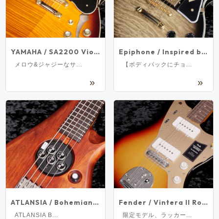
YAMAHA / SA2200 Violin Sunburst 【新宿店】
Epiphone / Inspired by Gibson Custom Les Paul Custom Quilt Cobra Burst【アウトレット特価】【新宿店】
メロウ&ジャジーなサ...
【ボディバックにチョ...
ATLANSIA / Bohemian 5st Bass Brown【新宿店】
Fender / Vintera II Road Worn ‘50s Jazzmaster Rosewood 3-Color Sunburst【新品アウトレット】【新宿店】【値下げ】
ATLANSIA B...
限定モデル、ラッカー...