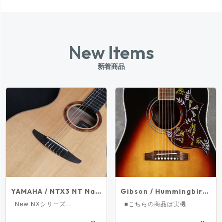
DJ機器
その他楽器
中古楽器 U-BOX
New Items
新着商品
店舗から探す
Store Infomation
御茶ノ水本店
HARVEST GUITARS
WINDPAL
FINEST GUITARS
渋谷店
新宿店
池袋店
横浜店
YAMAHA / NTX3 NT Natural エレガット ナイロンストリングス 【横浜店】【S/N:IMM270597】【1.95kg】
Gibson / Hummingbird Standard Vintage Sunburst ギブソン ハミングバード 【実物画像/未展示品】[S/N 21074124]
名古屋栄店
心斎橋店
New NXシリーズ...
■こちらの商品は実機...