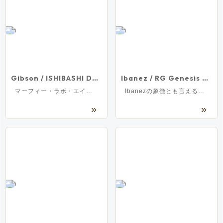
Gibson / ISHIBASHI Dealer Select 1960s J-45 Original Murphy Lab Light Aged Ebony 【実物画像/未展示品】[S/N 21426014]
Ibanez / RG Genesis Collection RG550-WHF(White Flat)【限定モデル】アイバニーズ 日本製【3.67kg/2026年製】[S/N F2619352]
マーフィー・ラボ・エイジングを施したイシバシ楽器オーダーモデル！
Ibanezの象徴とも言えるRG550の限定モデルがリリース！