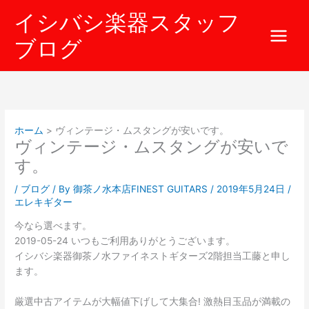
内
イシバシ楽器スタッフ
容
を
ブログ
ス
キ
ッ
プ
ホーム
ヴィンテージ・ムスタングが安いです。
ヴィンテージ・ムスタングが安いで
す。
/
ブログ
/ By
御茶ノ水本店FINEST GUITARS
/
2019年5月24日
/
エレキギター
今なら選べます。
2019-05-24 いつもご利用ありがとうございます。
イシバシ楽器御茶ノ水ファイネストギターズ2階担当工藤と申し
ます。
厳選中古アイテムが大幅値下げして大集合! 激熱目玉品が満載の