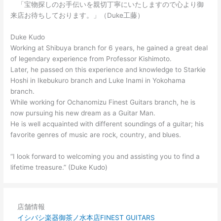
「宝物探しのお手伝いを親切丁寧にいたしますので心より御
来店お待ちしております。」（Duke工藤）
Duke Kudo
Working at Shibuya branch for 6 years, he gained a great deal
of legendary experience from Professor Kishimoto.
Later, he passed on this experience and knowledge to Starkie
Hoshi in Ikebukuro branch and Luke Inami in Yokohama
branch.
While working for Ochanomizu Finest Guitars branch, he is
now pursuing his new dream as a Guitar Man.
He is well acquainted with different soundings of a guitar; his
favorite genres of music are rock, country, and blues.
“I look forward to welcoming you and assisting you to find a
lifetime treasure.” (Duke Kudo)
店舗情報
イシバシ楽器御茶ノ水本店FINEST GUITARS