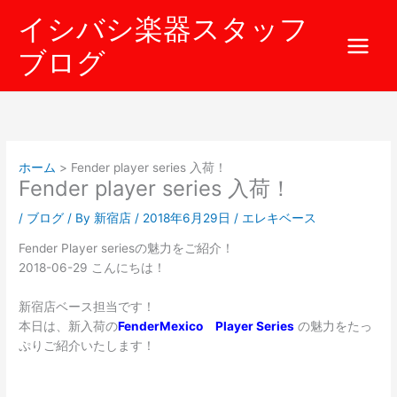
内
イシバシ楽器スタッフ
容
を
ブログ
ス
キ
ッ
プ
ホーム
Fender player series 入荷！
Fender player series 入荷！
/
ブログ
/ By
新宿店
/
2018年6月29日
/
エレキベース
Fender Player seriesの魅力をご紹介！
2018-06-29 こんにちは！
新宿店ベース担当です！
本日は、新入荷の
FenderMexico Player Series
の魅力をたっ
ぷりご紹介いたします！