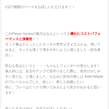
の計7種類のベースをお試しいただけます！！
このPlayer Seriesの魅力はなんといっても
優れたコストパフォ
ーマンスと演奏性
！！
ネック裏はさらっとしたタッチの
サテンフィニッシュ
。弾いて
みると、ネックも薄くて弾きやすいように感じました（担当者
比）。
肝心な音はというと・・・ちゃんとフェンダーの音がします！
個人的には、足元やアンプで音作りをした際に、色付けがしや
すい音だな、と感じました。ちなみに担当の推しは Alder/Maple
のプレベちゃんでした。欲しい。推しと結婚したい。
特に、プレベはピックで弾いてみるとより良さがわかると思い
ます！
気になる方はぜひ、当店でお試しください！