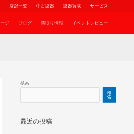
器
店舗一覧
中古楽器
楽器買取
サービス
ページ
ブログ
買取り情報
イベントレビュー
検索
検
索
最近の投稿