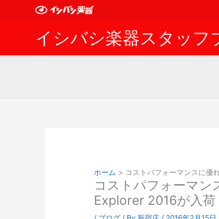
内
容
を
イシバシ楽器スタッフ
ス
キ
ッ
プ
ホーム
コストパフォーマンスに優れたGib
コストパフォーマンスに優
Explorer 2016が入
/
ブログ
/ By
新宿店
/
2016年2月15日