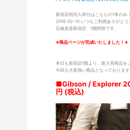
新宿店初回入荷分はこちらの1本のみ
2016-02-10 いつもご利用ありがと
石橋楽器新宿店 1階阿部です。
※商品ページが完成いたしました！※
本日も新宿店1階より、新入荷商品を
今回も大変熱い商品となっております
■Gibson / Explorer 
円 (税込)