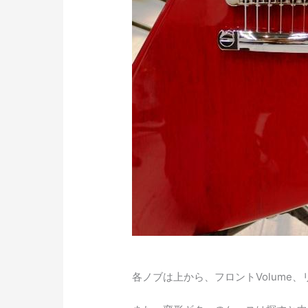
各ノブは上から、フロントVolume、リ