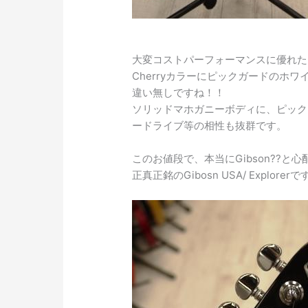
大変コストパーフォーマンスに優れた
Cherryカラーにピックガードのホ
違い無しですね！！
ソリッドマホガニーボディに、ピックア
ードライブ等の相性も抜群です。
このお値段で、本当にGibson??
正真正銘のGibosn USA/ Explorerで