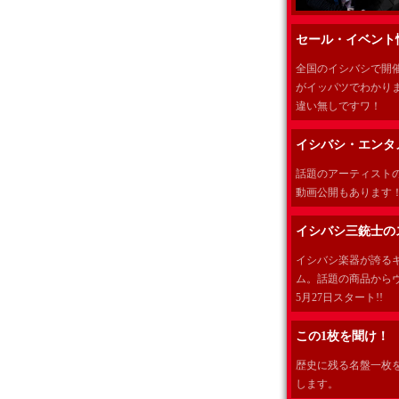
セール・イベント
全国のイシバシで開
がイッパツでわかり
違い無しですワ！
イシバシ・エンタ
話題のアーティスト
動画公開もあります
イシバシ三銃士の
イシバシ楽器が誇る
ム。話題の商品からヴ
5月27日スタート!!
この1枚を聞け！
歴史に残る名盤一枚をご
します。