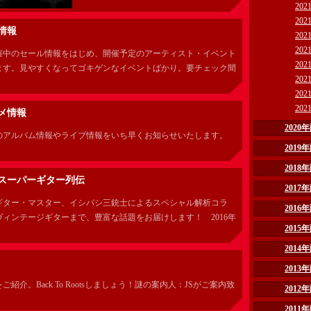
20
20
情報
20
20
催中のセール情報をはじめ、開催予定のアーティスト・イベント
20
ます。見やすくなってゴキゲンなイベントばかり。要チェック間
20
20
20
メ情報
202
のアルバム情報やライブ情報をいち早くお知らせいたします。
201
！
201
スーパーギター列伝
201
ギター・マスター、イシバシ三銃士によるスペシャル解析コラ
201
ィンテージギターまで、豊富な話題をお届けします！ 2016年
201
201
201
紹介。Back To Rootsしましょう！謎の案内人：JSがご案内致
201
201