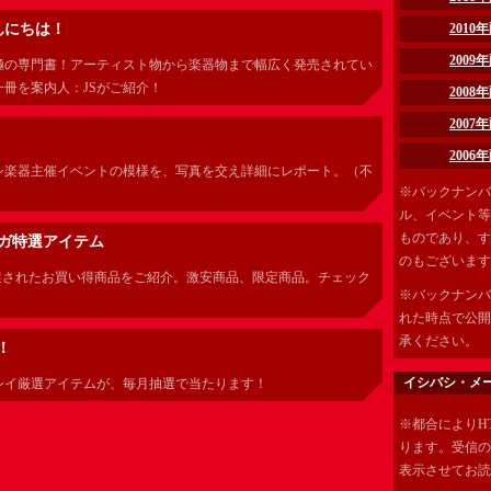
んにちは！
201
200
極の専門書！アーティスト物から楽器物まで幅広く発売されてい
冊を案内人：JSがご紹介！
200
200
200
シ楽器主催イベントの模様を、写真を交え詳細にレポート。（不
※バックナンバ
）
ル、イベント等
ものであり、す
マガ特選アイテム
のもございます
厳選されたお買い得商品をご紹介。激安商品、限定商品。チェック
※バックナンバ
れた時点で公開
承ください。
！
イシバシ・メ
シイ厳選アイテムが、毎月抽選で当たります！
※都合によりH
ります。受信の
表示させてお読