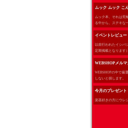
ムック ムック こ
ムック本、それは究
る中から、ステキな一
イベントレビュー
以前行われたイシバ
定期掲載となります
WEBSHOPメル
WEBSHOPの中で
しないと損します。
今月のプレゼント
楽器好きの方にウレ