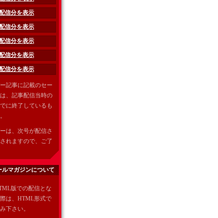
0年配信分を表示
9年配信分を表示
8年配信分を表示
7年配信分を表示
6年配信分を表示
ー記事に記載のセー
は、記事配信当時の
でに終了しているも
。
ーは、次号が配信さ
されますので、ご了
ールマガジンについて
TML版での配信とな
際は、HTML形式で
み下さい。