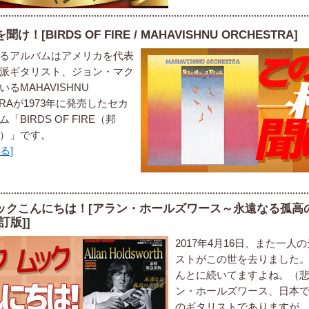
け！[BIRDS OF FIRE / MAHAVISHNU ORCHESTRA]
るアルバムはアメリカを代表
派ギタリスト、ジョン・マク
るMAHAVISHNU
TRAが1973年に発売したセカ
「BIRDS OF FIRE（邦
）」です。
る]
ックこんにちは！[アラン・ホールズワース～永遠なる孤高
訂版]]
2017年4月16日、また一人
ストがこの世を去りました
んとに続いてますよね。（
ン・ホールズワース、日本
のギタリストでありますが