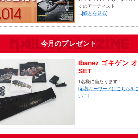
くのアーティスト
...
[続きを見る]
今月のプレゼント
Ibanez ゴキゲン
SET
1名様に当たります！
[応募キーワードはこちらを
い！]