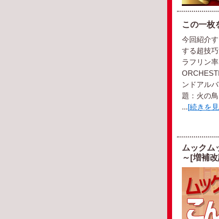
この一枚を聞
今回紹介す
する超技巧
ラフリン率い
ORCHES
ンドアルバム
題：火の鳥
...
[続きを見
ムックム
～[増補改