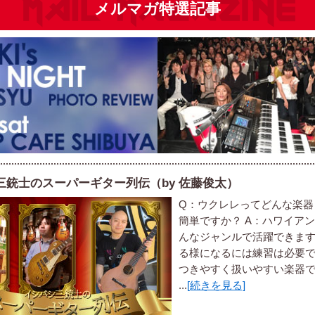
メルマガ特選記事
三銃士のスーパーギター列伝（by 佐藤俊太）
Q：ウクレレってどんな楽器
簡単ですか？ A：ハワイア
んなジャンルで活躍できま
る様になるには練習は必要
つきやすく扱いやすい楽器
...
[続きを見る]