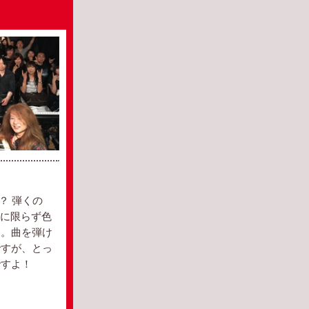
？ 弾くの
ンに限らず色
す。曲を弾け
ですが、とっ
ですよ！