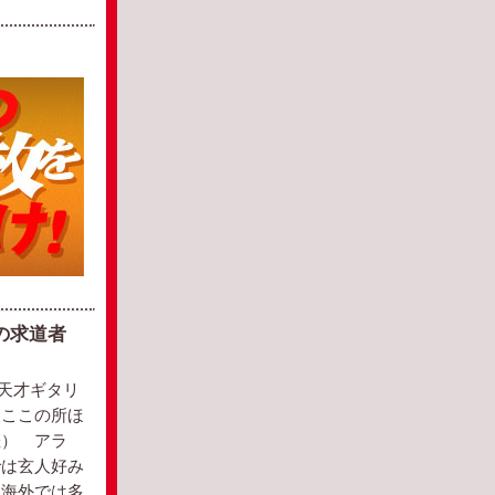
の求道者
の天才ギタリ
。ここの所ほ
悲） アラ
では玄人好み
、海外では多