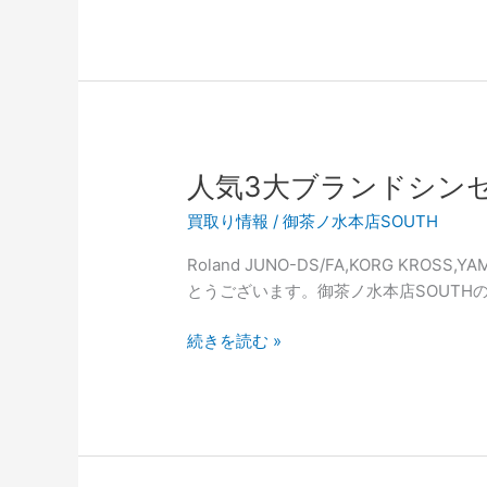
良
好！】
濱
崎
商
会
の
人気3大ブランドシン
カ
買取り情報
/
御茶ノ水本店SOUTH
ホ
ン
Roland JUNO-DS/FA,KORG K
が
とうございます。御茶ノ水本店SOUTH
中
古
人
続きを読む »
入
気
荷！
3
大
ブ
ラ