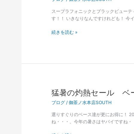
倍！！
額
デ
スープラフォニックとブラックビューティの
で
ジ
す！！ いきなりなんですけれども！ 今
買
タ
い
ル
ラ
続きを読む »
取
機
デ
り
材
ィ
ま
買
ッ
す！
い
ク
取
ス
り
ネ
情
ア
報
買
猛暑の灼熱セール ベ
も！
取
ブログ
/
御茶ノ水本店SOUTH
強
化！
選りすぐりのベース達が更にお得に！ 20
ね・・・、今年の暑さはヤバイですね・・