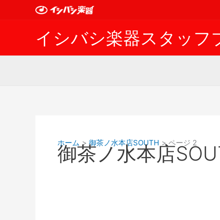
内
容
を
イシバシ楽器スタッフ
ス
キ
ッ
プ
ホーム
御茶ノ水本店SOUTH
ページ 2
御茶ノ水本店SOU