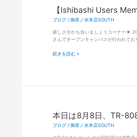
【Ishibashi Users 
ブログ
/
御茶ノ水本店SOUTH
嬉しさ分かち合いましょうコーナー★ 20
さんでオープンキャンパスが行われており
【Ishibashi
続きを読む »
Users
Memory
御
茶
ノ
水
本
店
本日は8月8日、TR-808
SOUTH
ブログ
/
御茶ノ水本店SOUTH
Vol.18】