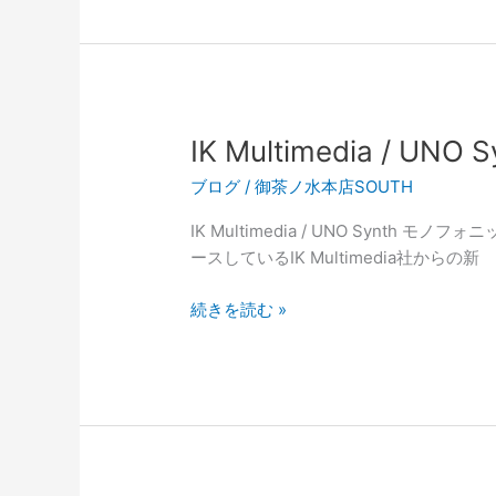
ス
キ
ー
NYC・
Vintage
シ
IK Multimedia / U
リ
ブログ
/
御茶ノ水本店SOUTH
ー
ズ
IK Multimedia / UNO Syn
買
ースしているIK Multimedia社からの新
い
取
IK
続きを読む »
り
Multimedia
ま
/
す！
UNO
夏
Synth
の
小
ニ
型
ュ
の