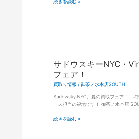
猛
続きを読む »
暑
の
灼
熱
セ
ー
ル
ベ
サドウスキーNYC・V
ー
フェア！
ス
フ
買取り情報
/
御茶ノ水本店SOUTH
ロ
Sadowsky NYC、夏の買取フェア！
ア
ース担当の福地です！ 御茶ノ水本店 SO
か
ら
サ
続きを読む »
も
ド
参
ウ
戦！！！