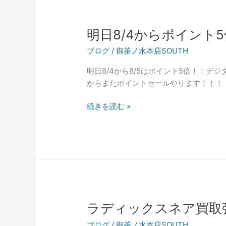
ン
ド
シ
明日8/4からポイント
ン
ブログ
/
御茶ノ水本店SOUTH
セ
買
明日8/4から8/5はポイント5倍！！デジ
取
からまたポイントセールやります！！！
強
化！
明
続きを読む »
付
日
属
8/4
品
か
無
ら
し
ポ
で
イ
も
ン
上
ト
ラディックスネア買取
限
5
金
ブログ
/
御茶ノ水本店SOUTH