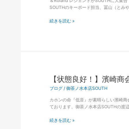
＆Roland レジェンドがSOUTHに大
SOUTHのキーボード担当、冨山（とみや
本
続きを読む »
日
は
8
月
8
日、
TR-
808
【状態良好！】濱崎商
の
ブログ
/
御茶ノ水本店SOUTH
日！
#808day
カホンの命『低音』が素晴らしい濱崎商会の
ております。御茶ノ水本店SOUTHの渡
【状
続きを読む »
態