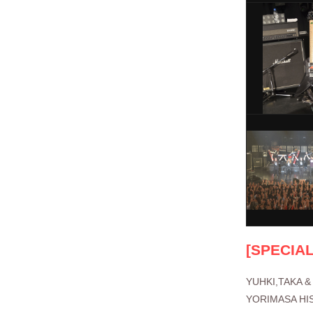
[SPECIA
YUHKI,TAKA &
YORIMASA HI