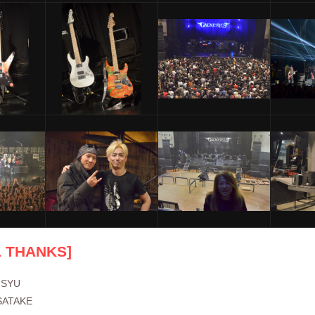
L THANKS]
 SYU
SATAKE