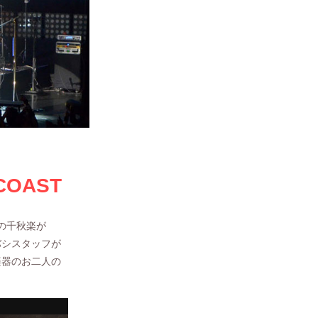
COAST
OURの千秋楽が
バシスタッフが
楽器のお二人の