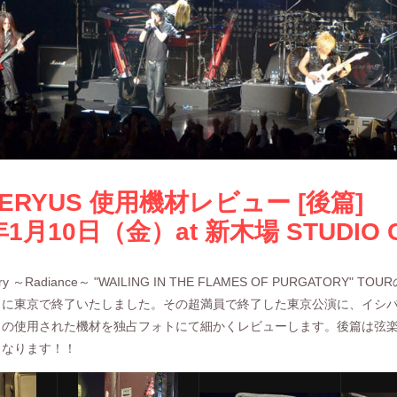
NERYUS 使用機材レビュー [後篇]
年1月10日（金）at 新木場 STUDIO 
rsary ～Radiance～ "WAILING IN THE FLAMES OF PURGATORY" T
10日に東京で終了いたしました。その超満員で終了した東京公演に、イシ
日の使用された機材を独占フォトにて細かくレビューします。後篇は弦
となります！！