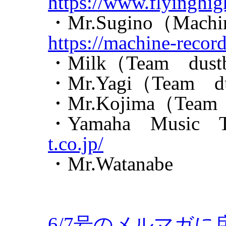
https://www.flyinghig
・Mr.Sugino（Mach
https://machine-record
・Milk（Team dust
・Mr.Yagi（Team d
・Mr.Kojima（Team
・Yamaha Music 
t.co.jp/
・Mr.Watanabe
6/7号のメルマガに