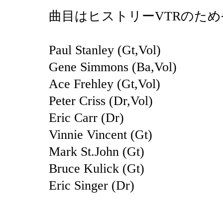
曲目はヒストリーVTRのた
Paul Stanley (Gt,Vol)
Gene Simmons (Ba,Vol)
Ace Frehley (Gt,Vol)
Peter Criss (Dr,Vol)
Eric Carr (Dr)
Vinnie Vincent (Gt)
Mark St.John (Gt)
Bruce Kulick (Gt)
Eric Singer (Dr)