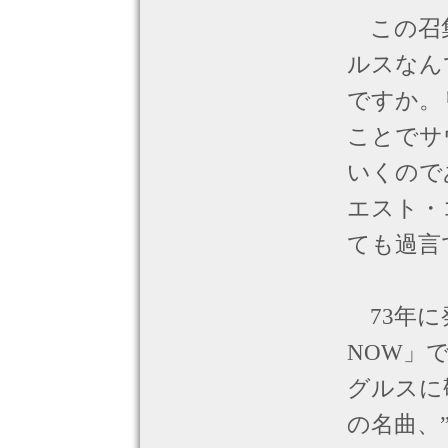
この召集
ルスなん
ですか。
ことでサ
いくので
エスト・
ても過言
73年に発
NOW」
グルスに
の名曲、”