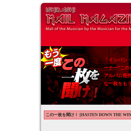
「イシバシ
ーナー”この
アルバム発
な一枚をも
この一枚を聞け！ [HASTEN DOWN THE WIND 