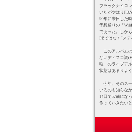
ブラックナイロン
いたがやはりPB
90年に来日した
予想通りの「Wil
であった。しかも
PBではなく”ス
このアルバムの後
ないディスコ調(
唯一のライブアルバ
状態はあまりよ
今年、そのスー
いるのも知らなか
14日で57歳に
作っていきたいと
b