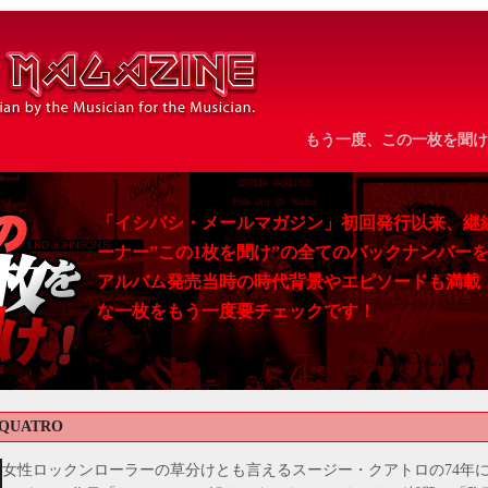
もう一度、この一枚を聞け
「イシバシ・メールマガジン」初回発行以来、継
ーナー”この1枚を聞け”の全てのバックナンバー
アルバム発売当時の時代背景やエピソードも満載
な一枚をもう一度要チェックです！
 QUATRO
女性ロックンローラーの草分けとも言えるスージー・クアトロの74年