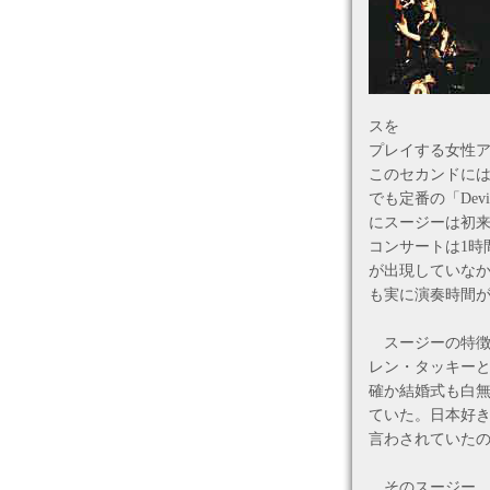
スを
プレイする女性
このセカンドには
でも定番の「Dev
にスージーは初
コンサートは1時
が出現していな
も実に演奏時間
スージーの特徴
レン・タッキーと
確か結婚式も白
ていた。日本好
言わされていた
そのスージー、