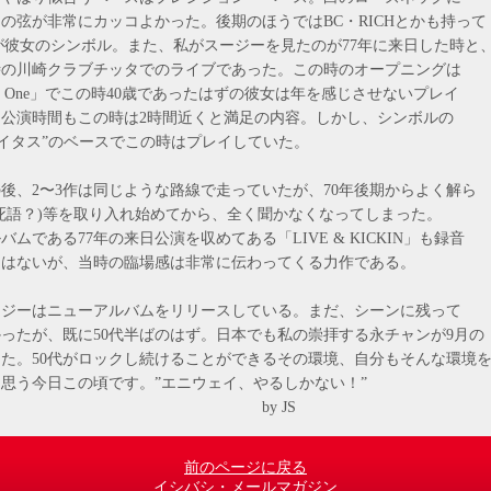
の弦が非常にカッコよかった。後期のほうではBC・RICHとかも持って
が彼女のシンボル。また、私がスージーを見たのが77年に来日した時と
時の川崎クラブチッタでのライブであった。この時のオープニングは
d One」でこの時40歳であったはずの彼女は年を感じさせないプレイ
公演時間もこの時は2時間近くと満足の内容。しかし、シンボルの
テイタス”のベースでこの時はプレイしていた。
、2〜3作は同じような路線で走っていたが、70年後期からよく解ら
死語？)等を取り入れ始めてから、全く聞かなくなってしまった。
ムである77年の来日公演を収めてある「LIVE & KICKIN」も録音
くはないが、当時の臨場感は非常に伝わってくる力作である。
ジーはニューアルバムをリリースしている。まだ、シーンに残って
ったが、既に50代半ばのはず。日本でも私の崇拝する永チャンが9月の
なった。50代がロックし続けることができるその環境、自分もそんな環境
思う今日この頃です。”エニウェイ、やるしかない！”
y JS
前のページに戻る
イシバシ・メールマガジン