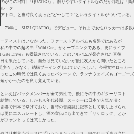
のがこの2作目「QUATRO」。解りやすいタイトルなのだが邦題は「陶
ル・ク
アトロ」と当時良くあった”ど〜して？”というタイトルがついている。
73年に「SUZI QUATRO」でデビュー。それまで女性ロッカーは多
アーティストはいなかった。ファーストアルバムも名盤ではあるが
私の中での超名曲「Wild One」がオープニングである。更にライブ
il Gate Drive」も収録されている。このアルバムが発売された直後
来日を果たしている。自分は見ていないが後に友人から聞いたところ
間少々しかなく、結構ブーイングも出ていたらしい。今程女性ロッカー
かったこの時代では良くあったパターンで、ランナウェイズもゴーゴー
が短かかったのを良く覚えている。
といえばバックメンバーが全て男性で、後にその中のギターリスト
結婚している。しかも70年代後期、スージーは日本で人気が凄く
無垢姿で日本で挙げており、当時の音楽誌に記事として取り上げられ
きは更にエスカレートし、酒の宣伝にも出てきて「サケロック」とか
のがファンとっては悲しかった。
やはり似合うベースはプレシジョン・ベース。白のローズネックに