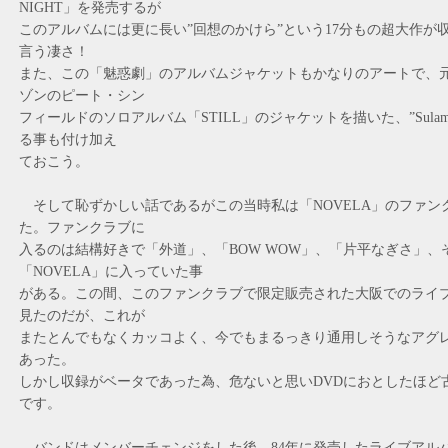
NIGHT」を発売するが
このアルバムには更に長い”回想のかけら”という17分もの超大作が
言う凄さ！
また、この「魅惑劇」のアルバムジャケットもかなりのアートで、
ゾンのピート・シン
フィールドのソロアルバム「STILL」のジャケットを描いた、”Sulamith 
る事も付け加え
ておこう。
そして恥ずかしい話であるがこの当時私は「NOVELA」のファン
た。ファンクラブに
入るのは結構好きで「外道」、「BOW WOW」、「片平なぎさ」、
「NOVELA」に入っていた事
がある。この間、このファンクラブで限定販売された大阪でのライ
見たのだが、これが
またとんでもなくカッコよく、今でもまるっきり通用しそうなアグ
あった。
しかし収録がベータであった為、危ないと思いDVDにおとしたほど
です。
バンドはメンバーチェンジをした後、84年に発売したライブアル