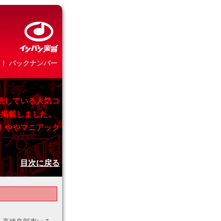
！ バックナンバー
続している人気コ
を掲載しました。
！ややマニアック
目次に戻る