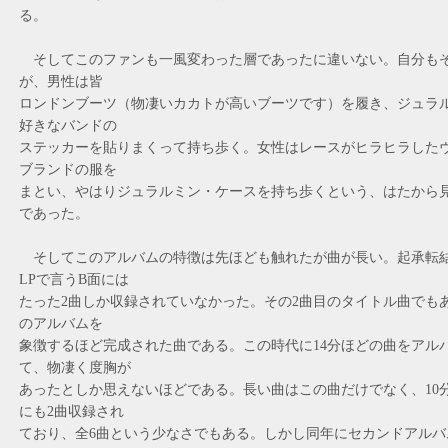
る。
そしてこのファンも一風変わった層であったに違いない。自分も
が、男性は皆
ロンドンブーツ（物凄いカカトが高いブーツです）を履き、ジュラ
好きなバンドの
ステッカーを貼りまくって持ち歩く。女性はレースがヒラヒラした
ブランドの服を
まとい、やはりジュラルミン・ケースを持ち歩くという、はたから
であった。
そしてこのアルバムの特徴は先ほども触れたが曲が長い。起承転
LPで言うB面には
たった2曲しか収録されていなかった。その2曲目のタイトル曲でもあ
のアルバムを
象徴するほど完成された曲である。この時代に14分ほどの曲をアル
て、物凄く度胸が
あったとしか思えないほどである。長い曲はこの曲だけでなく、10
にも2曲収録され
ており、全6曲という少なさでもある。しかし同年にセカンドアルバム「