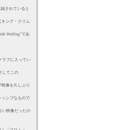
収録されていると
元キング・クリム
Wulfing”であ
クラブに入ってい
そしてこの
ブ映像を久しぶり
レッシブなもので
古い映像だったの
バム「フロム・