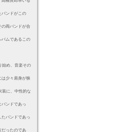
、高橋良郎率いる
たバンドがこの
その両バンドが合
ルバムであるこの
り始め、音楽その
には少々肩身が狭
衣装に、中性的な
なバンドであっ
したバンドであっ
方だったのであ