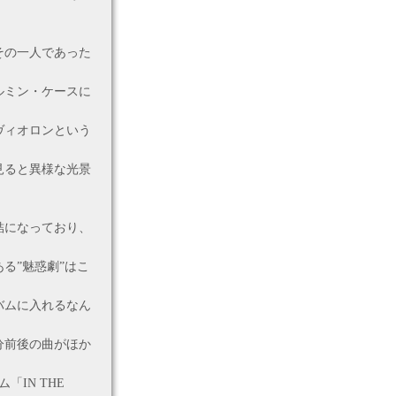
その一人であった
ルミン・ケースに
ヴィオロンという
見ると異様な光景
結になっており、
る”魅惑劇”はこ
バムに入れるなん
分前後の曲がほか
IN THE