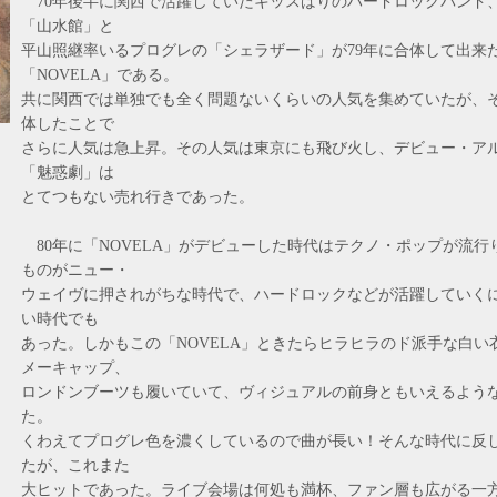
70年後半に関西で活躍していたキッスばりのハードロックバンド
「山水館」と
平山照継率いるプログレの「シェラザード」が79年に合体して出来
「NOVELA」である。
共に関西では単独でも全く問題ないくらいの人気を集めていたが、
体したことで
さらに人気は急上昇。その人気は東京にも飛び火し、デビュー・ア
「魅惑劇」は
とてつもない売れ行きであった。
80年に「NOVELA」がデビューした時代はテクノ・ポップが流行
ものがニュー・
ウェイヴに押されがちな時代で、ハードロックなどが活躍していく
い時代でも
あった。しかもこの「NOVELA」ときたらヒラヒラのド派手な白い
メーキャップ、
ロンドンブーツも履いていて、ヴィジュアルの前身ともいえるよう
た。
くわえてプログレ色を濃くしているので曲が長い！そんな時代に反
たが、これまた
大ヒットであった。ライブ会場は何処も満杯、ファン層も広がる一