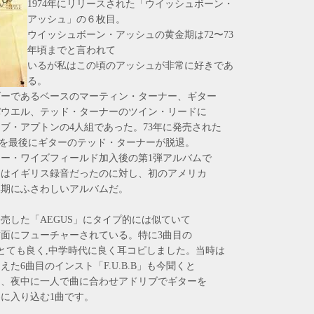
1974年にリリースされた「ウイッシュボーン・
アッシュ」の６枚目。
ウイッシュボーン・アッシュの黄金期は72〜73
年頃までと言われて
いるが私はこの頃のアッシュが非常に好きであ
る。
ダーであるベースのマーティン・ターナー、ギター
パウエル、テッド・ターナーのツイン・リードに
ブ・アプトンの4人組であった。73年に発売された
ES」を最後にギターのテッド・ターナーが脱退。
ー・ワイズフィールド加入後の第1弾アルバムで
ムはイギリス録音だったのに対し、初のアメリカ
換期にふさわしいアルバムだ。
発売した「AEGUS」にタイプ的には似ていて
面にフューチャーされている。特に3曲目の
ne」はとても良く,中学時代に良く耳コピしました。当時は
た6曲目のインスト「F.U.B.B」も今聞くと
く、夜中に一人で曲に合わせアドリブでギターを
に入り込む1曲です。