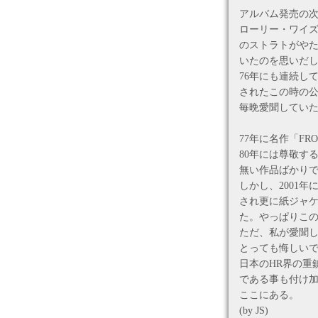
アルバム発売の次
ローリー・ワイ
のストラトがや
いたのを思いだ
76年にも連続し
されたこの時の公演
毎晩愛聞してい
77年に名作「FR
80年には尊敬す
無い作品ばかり
しかし、2001
され更に紙ジャ
た。やっぱりこ
ただ、私が愛聞して
とっても悔しい
日本のHR界の重
である事も付け
ここにある。
(by JS)