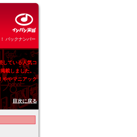
！ バックナンバー
続している人気コ
を掲載しました。
！ややマニアック
目次に戻る