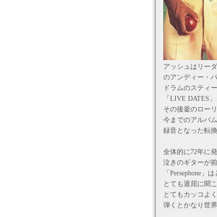
アッシュはリー
のアンディー・
ドラムのスティー
「LIVE DAT
その後釜のローリ
今までのアルバ
録音となった転
全体的に72年に
泣きのギターが前
「Persepho
とても退屈に聞こえ
とてもカッコよ
弾くとかなり世界