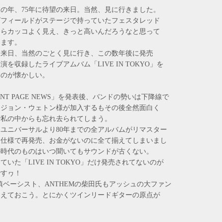
の年、75年に待望の来日。当然、見に行きました。
ズフィールドがステージで持っていたフェスタレッド
たらカッコよく見え、きっと高いんだろうなと思って
します。
て来日、当然のごとく見に行き、この数年後に発売
を収録したライブアムバム「LIVE IN TOKYO」を
たのが懐かしい。
ONT PAGE NEWS」を発表後、バンドの勢いは下降線で
るジョン・ウェトン様が加入するもその後全然面白く
で私の中からも忘れ去られてしまう。
年にユニバーサルより80年までの全アルバムがリマスター
ケ仕様で再発売、お金がないのに全て揃えてしまいまし
の時代のものはいつ聞いてもサウンドが古くない。
いた「LIVE IN TOKYO」だけ発売されてないのが
ですヮ！
鎮ベーシスト、ANTHEMの柴田氏もアッシュの大ファン
加えておこう。とにかくツインリードギターの原点が