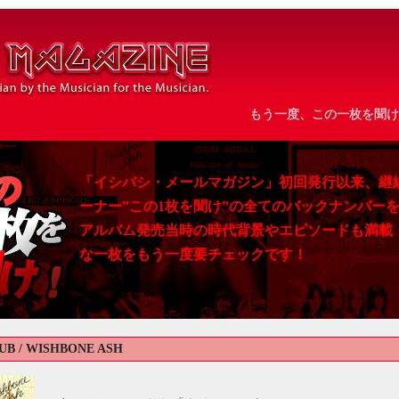
もう一度、この一枚を聞け
「イシバシ・メールマガジン」初回発行以来、継
ーナー”この1枚を聞け”の全てのバックナンバー
アルバム発売当時の時代背景やエピソードも満載
な一枚をもう一度要チェックです！
UB / WISHBONE ASH