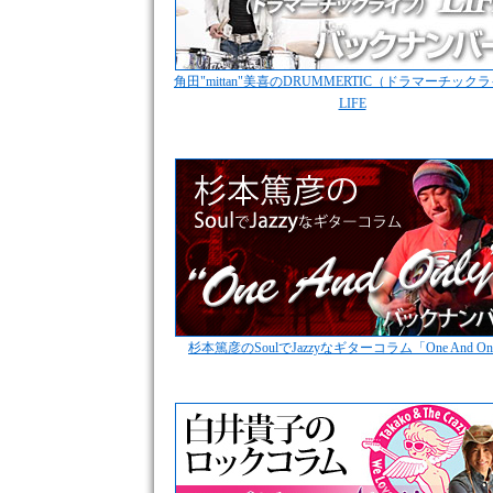
角田"mittan"美喜のDRUMMERTIC（ドラマーチック
LIFE
杉本篤彦のSoulでJazzyなギターコラム「One And On