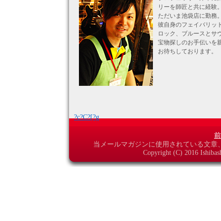
リーを師匠と共に経験
ただいま池袋店に勤務
彼自身のフェイバリッ
ロック、ブルースとサ
宝物探しのお手伝いを
お待ちしております。
?c?C?[?g
前
当メールマガジンに使用されている文章
Copyright (C) 2016 Ishibas