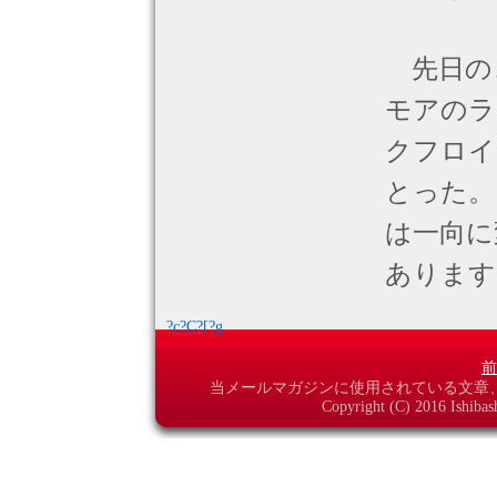
先日の
モアのラ
クフロイ
とった。
は一向に
あります
?c?C?[?g
前
当メールマガジンに使用されている文章
Copyright (C) 2016 Ishibas