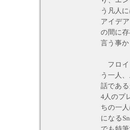
り、エン
う凡人に
アイデア
の間に存
言う事か
フロイ
う一人、
話である
4人のプ
ちの一人は
になるSn
でも特筆