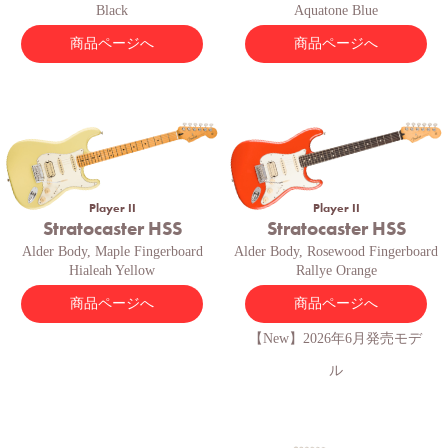
Black
Aquatone Blue
商品ページへ
商品ページへ
Player II
Player II
Stratocaster HSS
Stratocaster HSS
Alder Body, Maple Fingerboard
Alder Body, Rosewood Fingerboard
Hialeah Yellow
Rallye Orange
商品ページへ
商品ページへ
【New】2026年6月発売モデ
ル