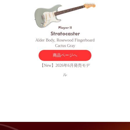
Player II
Stratocaster
Alder Body, Rosewood Fingerboard
Cactus Gray
商品ページへ
【New】2026年6月発売モデ
ル