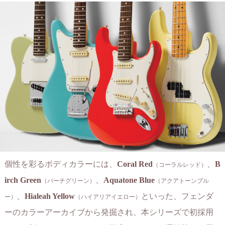
個性を彩るボディカラーには、
Coral Red
、
B
（コーラルレッド）
irch Green
、
Aquatone Blue
（バーチグリーン）
（アクアトーンブル
、
Hialeah Yellow
といった、フェンダ
ー）
（ハイアリアイエロー）
ーのカラーアーカイブから発掘され、本シリーズで初採用