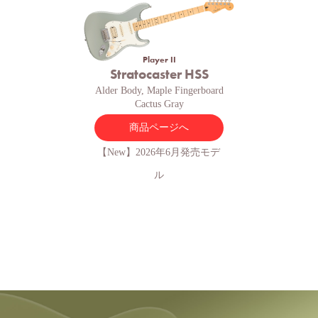
Player II
Stratocaster HSS
Alder Body, Maple Fingerboard
Cactus Gray
商品ページへ
【New】2026年6月発売モデ
ル