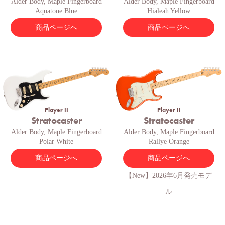
Alder Body, Maple Fingerboard
Alder Body, Maple Fingerboard
Aquatone Blue
Hialeah Yellow
商品ページへ
商品ページへ
Player II
Player II
Stratocaster
Stratocaster
Alder Body, Maple Fingerboard
Alder Body, Maple Fingerboard
Polar White
Rallye Orange
商品ページへ
商品ページへ
【New】2026年6月発売モデ
ル