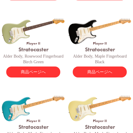
Player II
Player II
Stratocaster
Stratocaster
Alder Body, Rosewood Fingerboard
Alder Body, Maple Fingerboard
Birch Green
Black
商品ページへ
商品ページへ
Player II
Player II
Stratocaster
Stratocaster