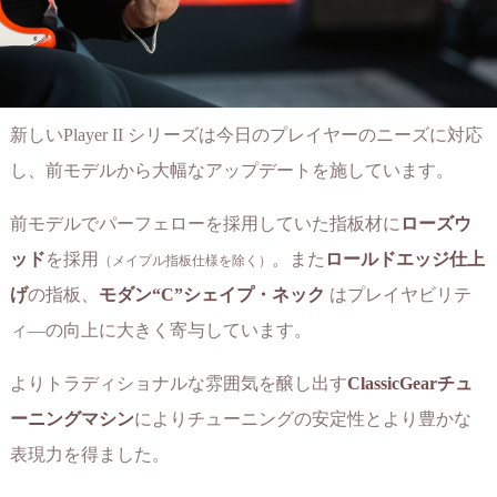
新しいPlayer II シリーズは今日のプレイヤーのニーズに対応
し、前モデルから大幅なアップデートを施しています。
前モデルでパーフェローを採用していた指板材に
ローズウ
ッド
を採用
。また
ロールドエッジ仕上
（メイプル指板仕様を除く）
げ
の指板、
モダン“C”シェイプ・ネック
はプレイヤビリテ
ィ―の向上に大きく寄与しています。
よりトラディショナルな雰囲気を醸し出す
ClassicGearチュ
ーニングマシン
によりチューニングの安定性とより豊かな
表現力を得ました。