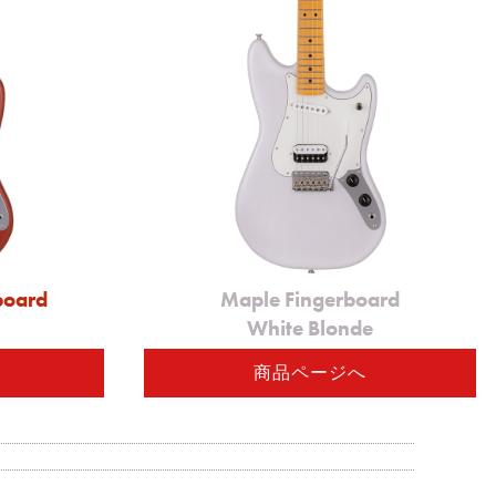
board
Maple Fingerboard
White Blonde
商品ページへ