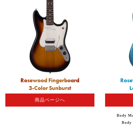
Rosewood Fingerboard
Rose
3-Color Sunburst
L
商品ページへ
Body Ma
Body 