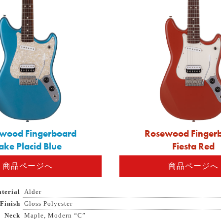
wood Fingerboard
Rosewood Finger
ake Placid Blue
Fiesta Red
商品ページへ
商品ページへ
terial
Alder
Finish
Gloss Polyester
Neck
Maple, Modern “C”