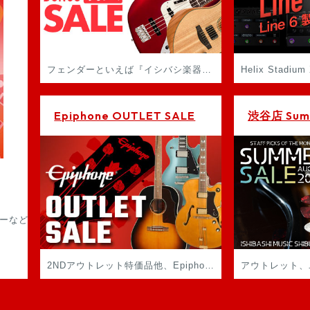
フェンダーといえば『イシバシ楽器』！ ボーナス売り尽くし特大セール開催！
Epiphone OUTLET SALE
渋谷店 Summ
ーなど掘出し物もたくさんあり！
2NDアウトレット特価品他、Epiphoneのお得なアイテム大集合！