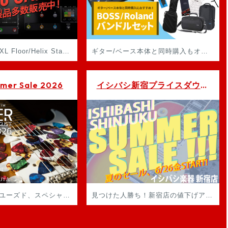
Helix Stadium XL Floor/Helix Stadium Floor 発売記念！ Line 6 製品を買うなら今がチャンスです！
ギター/ベース本体と同時購入もオススメのバンドルセット！
er Sale 2026
イシバシ新宿プライスダウンセール！Ishibashi Shinjuku Price Down Sale!
アウトレット、ユーズド、スペシャルプライス！！イシバシ楽器旗艦店の渋谷店から長期在庫品を大放出
見つけた人勝ち！新宿店の値下げアイテムがここに集結！！