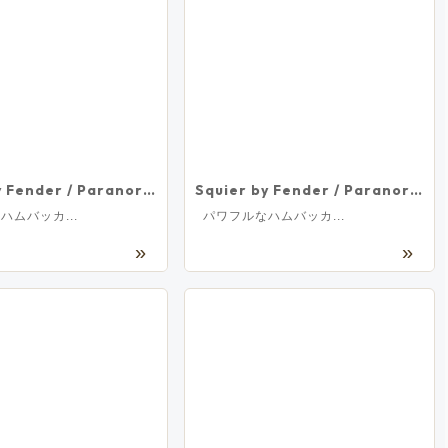
Squier by Fender / Paranormal Stratocaster Deluxe Maple Fingerboard Parchment Pickguard Lake Placid Blue スクワイヤー
Squier by Fender / Paranormal Stratocaster Deluxe Laurel Fingerboard Mint Pickguard Vintage White スクワイヤー
ハムバッカ...
パワフルなハムバッカ...