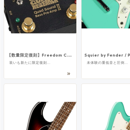
DJ機器
その他楽器
中古楽器 U-BOX
店舗から探す
Store Infomation
【数量限定復刻】Freedom C.G.R. / Quad Sound Bass Pre Amp II Limited Black SP-BP-03BK フリーダム【新宿店】
装いも新たに限定復刻...
未体験の重低音と圧倒...
御茶ノ水本店
HARVEST GUITARS
WINDPAL
FINEST GUITARS
渋谷店
新宿店
池袋店
横浜店
名古屋栄店
心斎橋店