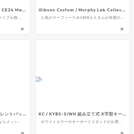
Paul Reed Smith / 2025 SE CE24 Maple Fretboard -SB- Slate Blue (Natural Back)【3.30kg】[S/N CTIH066937]
Gibson Custom / Murphy Lab Collection 1968 Les Paul Custom Ultra Light Aged Ebony ギブソン カスタム
ボルト・オン・ネックのCE24のメイプル指板モデルがリリース！
人気のマーフィーラボ1968カスタムが待望の再入荷！
TAMA / IP52H6RC-HLB サイレントパック シンバル付きドラムセット スタンダードサイズ
KC / KYBS-S/WH 組み立て式 X字型キーボードスタンド
TAMAの入門用ドラムセットに今ならメッシュヘッドのサイレントパック付き！
ホワイトカラーのキーボードスタンドがお買い得！