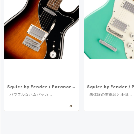
梅田店
福岡店
WEBSHOP
お客様サポート
Support
マイページ
会員登録
お問い合わせ
メルマガ登録/解除
ご利用方法
ご利用規約
Squier by Fender / Paranormal Stratocaster Deluxe Laurel Fingerboard Black Pickguard 3-Color Sunburst スクワイヤー
パワフルなハムバッカ...
未体験の重低音と圧倒...