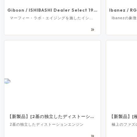
Gibson / ISHIBASHI Dealer Select 1960s J-45 Original Murphy Lab Light Aged Ebony 【実物画像/未展示品】[S/N 21426014]
マーフィー・ラボ・エイジングを施したイシバシ楽器オーダーモデル！
【新製品】[2基の独立したディストーションエンジン] Fender / Pugilist Distortion V2 フェンダー ギター用エフェクター ディストーション
2基の独立したディストーションエンジン
極上のファズ