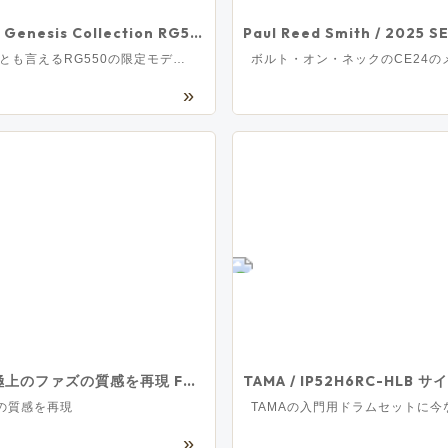
Ibanez / RG Genesis Collection RG550-WHF(White Flat)【限定モデル】アイバニーズ 日本製【3.67kg/2026年製】[S/N F2619352]
Ibanezの象徴とも言えるRG550の限定モデルがリリース！
【新製品】[極上のファズの質感を再現 Fender / The Pelt Fuzz V2 フェンダー ギター用エフェクター ファズ
の質感を再現