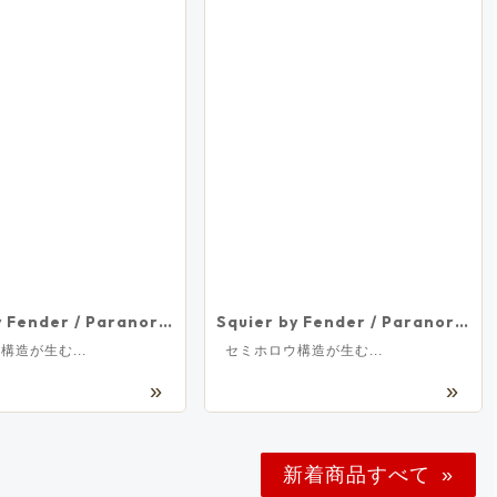
Squier by Fender / Paranormal Precision Bass Thinline SJ Laurel Fingerboard Black Pickguard 3-Color Sunburst スクワイヤー
Squier by Fender / Paranormal Precision Bass Thinline SJ Laurel Fingerboard Parchment Pickguard Olive スクワイヤー
構造が生む...
セミホロウ構造が生む...
新着商品すべて