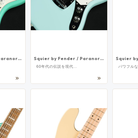
Squier by Fender / Paranormal Baritone Jazzmaster Sea Foam Green ≪S/N:ISSE26001822≫ 【心斎橋店】
Squier by Fender / Paranormal Electric VI Matching Headstock Daphne Blue ≪S/N:ISSE26001181≫ 【心斎橋店】
60年代の伝説を現代...
パワフルな