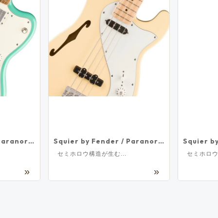
Squier by Fender / Paranormal Baritone Jazzmaster HH Laurel Fingerboard Parchment Pickguard Sea Foam Green スクワイヤー
Squier by Fender / Paranormal Precision Bass Thinline SJ Maple Fingerboard Parchment Pickguard Vintage White スクワイヤー
セミホロウ構造が生む...
セミホロウ